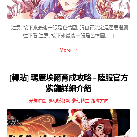
注意, 接下來最後一張是色情圖, 請自行決定是否要繼續
往下看 注意, 接下來最後一張是色情圖, […]
More
[轉貼] 瑪麗埃爾育成攻略 – 陸服官方
紫龍詳細介紹
光輝軍團
,
夢幻模擬戰
,
夢幻轉生
,
組隊方向