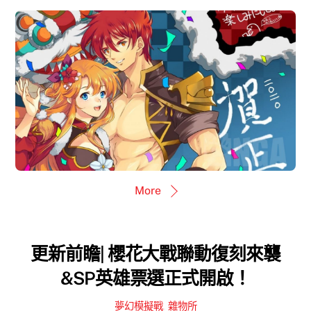
More
更新前瞻| 櫻花大戰聯動復刻來襲
&SP英雄票選正式開啟！
夢幻模擬戰
,
雜物所