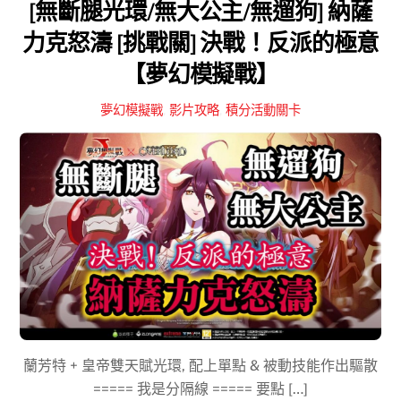
[無斷腿光環/無大公主/無遛狗] 納薩
力克怒濤 [挑戰關] 決戰！反派的極意
【夢幻模擬戰】
夢幻模擬戰
,
影片攻略
,
積分活動關卡
蘭芳特 + 皇帝雙天賦光環, 配上單點 & 被動技能作出驅散
===== 我是分隔線 ===== 要點 […]