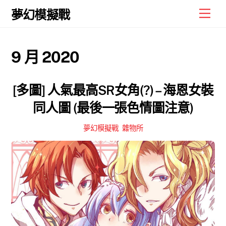
Skip
Men
夢幻模擬戰
to
content
9 月 2020
[多圖] 人氣最高SR女角(?) – 海恩女裝
同人圖 (最後一張色情圖注意)
夢幻模擬戰
,
雜物所