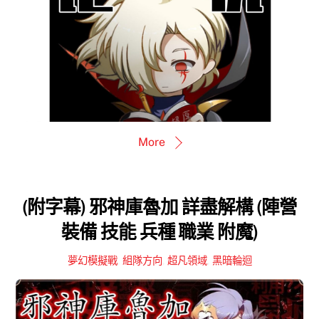
More
(附字幕) 邪神庫魯加 詳盡解構 (陣營
裝備 技能 兵種 職業 附魔)
夢幻模擬戰
,
組隊方向
,
超凡領域
,
黑暗輪迴