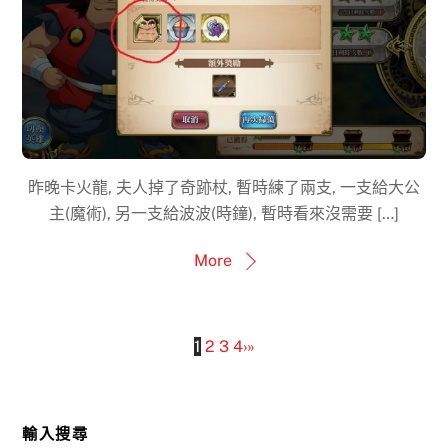
昨晚卡火龍, 夫人掉了奇跡杖, 暫時練了兩支, 一支給大公
主(魔術), 另一支給波波(時鐘), 暫時看來沒需要 […]
More
1
2
3
4
›
»
輸入搜尋