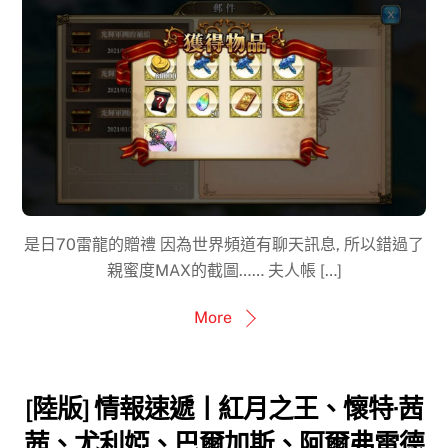
是日70雷龍的贈禮 因為世界頻道有聊天訊息, 所以錯過了
親蜜度MAX的截圖…… 夫人帳 […]
More
[陸版] 情報速遞丨紅月之王、懷特·茜
茜、尤利婭、巴爾加斯、阿爾弗雷德