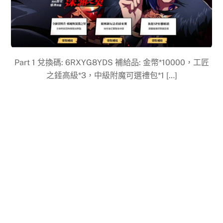
Part 1 兌換碼: 6RXYG8YDS 補給品: 金幣*10000，工匠
之錘高級*3，中級附魔可選禮包*1 […]