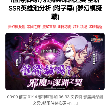
SSR英雄池分析 (附字幕) [夢幻模擬
戰]
夢幻模擬戰
,
帝國之輝
,
流星直擊
,
組隊方向
,
超凡領域
,
黑暗輪迴
00:00 前言 01:14 邪神庫魯加 06:33 文森特 邪魔與深淵
之契3組限時兌換碼 – h […]