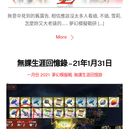
無意中見到的舊廣告, 相信應該沒太多人看過, 不過, 雪莉,
怎麼妳又大老遠的….. 夢幻模擬戰研 […]
More
無課生涯回憶錄 – 21年1月31日
一月份 2021
,
夢幻模擬戰
,
無課生涯回憶錄