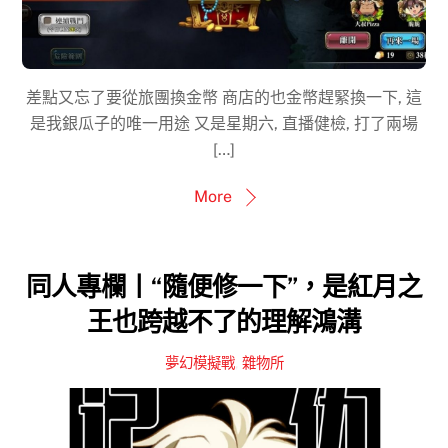
差點又忘了要從旅團換金幣 商店的也金幣趕緊換一下, 這
是我銀瓜子的唯一用途 又是星期六, 直播健檢, 打了兩場
[…]
More
同人專欄丨“隨便修一下”，是紅月之
王也跨越不了的理解鴻溝
夢幻模擬戰
,
雜物所