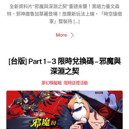
全新資料片“邪魔與深淵之契”重磅來襲！黑暗力量文森
特、邪神庫魯加華麗登場！旅團新玩法上線，「時空遠徵
軍」整裝待 […]
More
[台版] Part 1 – 3 限時兌換碼 – 邪魔與
深淵之契
夢幻模擬戰
,
限時送禮活動