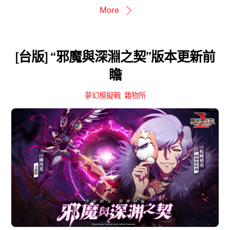
More
[台版] “邪魔與深淵之契”版本更新前
瞻
夢幻模擬戰
,
雜物所