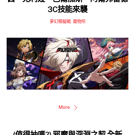
3C技能來襲
夢幻模擬戰
,
雜物所
More
(值得抽嗎?) 邪魔與深淵之契 全新