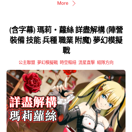
More
(含字幕) 瑪莉‧蘿絲 詳盡解構 (陣營
裝備 技能 兵種 職業 附魔) 夢幻模擬
戰
公主聯盟
,
夢幻模擬戰
,
時空樞紐
,
流星直擊
,
組隊方向