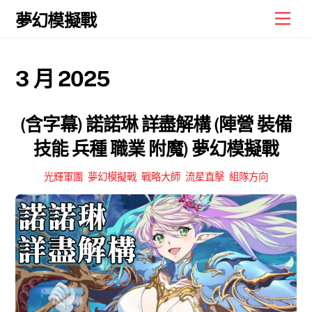
Skip
Men
夢幻模擬戰
to
content
3 月 2025
(含字幕) 諾諾琳 詳盡解構 (陣營 裝備
技能 兵種 職業 附魔) 夢幻模擬戰
光輝軍團
,
夢幻模擬戰
,
戰略大師
,
流星直擊
,
組隊方向