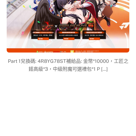
Part 1兌換碼: 4R8YG78ST補給品: 金幣*10000，工匠之
錘高級*3，中級附魔可選禮包*1 P […]