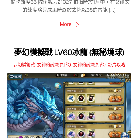
關卡難度65 隊伍戰力21327 拍攝時於1月中，在艾爾文
的練度略見成果時終於去挑戰65的雷龍 […]
More
夢幻模擬戰 LV60冰龍 (無秘境球)
夢幻模擬戰
,
女神的試煉 (打龍)
,
女神的試煉(打龍)
,
影片攻略