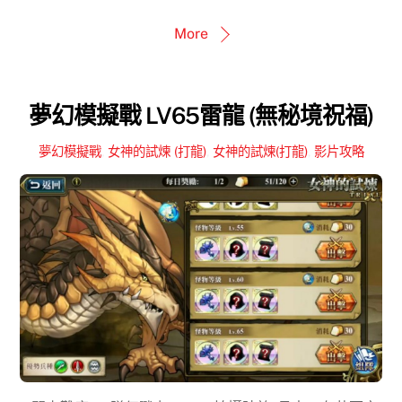
More
夢幻模擬戰 LV65雷龍 (無秘境祝福)
夢幻模擬戰
,
女神的試煉 (打龍)
,
女神的試煉(打龍)
,
影片攻略