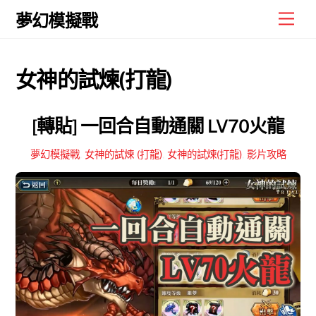
Skip
Men
夢幻模擬戰
to
content
女神的試煉(打龍)
[轉貼] 一回合自動通關 LV70火龍
夢幻模擬戰
,
女神的試煉 (打龍)
,
女神的試煉(打龍)
,
影片攻略