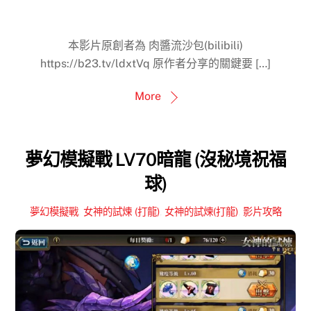
本影片原創者為 肉醬流沙包(bilibili)
https://b23.tv/ldxtVq 原作者分享的關鍵要 […]
More
夢幻模擬戰 LV70暗龍 (沒秘境祝福
球)
夢幻模擬戰
,
女神的試煉 (打龍)
,
女神的試煉(打龍)
,
影片攻略