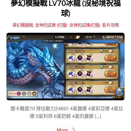
夢幻模擬戰 LV70冰龍 (沒秘境祝福
球)
夢幻模擬戰
,
女神的試煉 (打龍)
,
女神的試煉(打龍)
,
影片攻略
關卡難度70 隊伍戰力24601 4星露娜 4星莉亞娜 4星拉
娜 5星利昂 6星奶騎 4星的露娜 […]
More