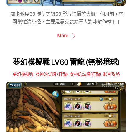
關卡難度60 隊伍等級60 影片拍攝於大概一個月前，雪
莉幫忙清小怪，主要是靠克麗絲單人對冰龍作輸 […]
More
夢幻模擬戰 LV60 雷龍 (無秘境球)
夢幻模擬戰
,
女神的試煉 (打龍)
,
女神的試煉(打龍)
,
影片攻略