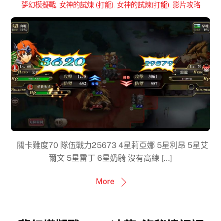
夢幻模擬戰
,
女神的試煉 (打龍)
,
女神的試煉(打龍)
,
影片攻略
關卡難度70 隊伍戰力25673 4星莉亞娜 5星利昂 5星艾
爾文 5星雷丁 6星奶騎 沒有高練 […]
More