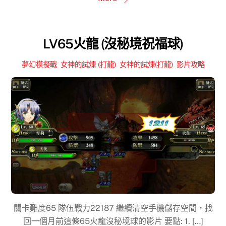
LV65火龍 (沒秘境祝福球)
夢幻模擬戰
,
女神的試煉 (打龍)
,
女神的試煉(打龍)
,
影片攻略
關卡難度65 隊伍戰力22187 繼續清空手機儲存空間，找
回一個月前這條65火龍沒秘境球的影片 要點: 1. […]