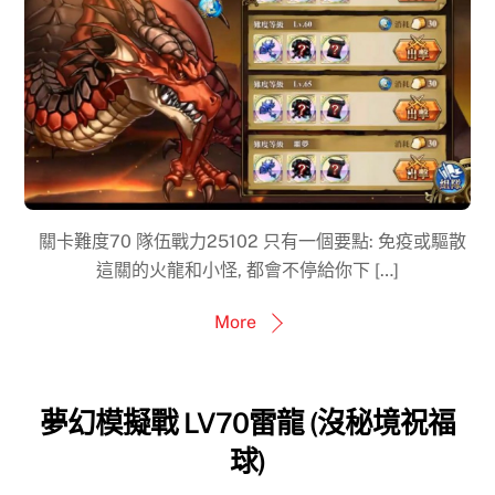
關卡難度70 隊伍戰力25102 只有一個要點: 免疫或驅散
這關的火龍和小怪, 都會不停給你下 […]
More
夢幻模擬戰 LV70雷龍 (沒秘境祝福
球)