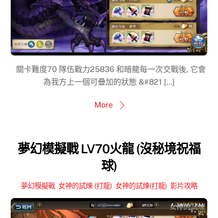
關卡難度70 隊伍戰力25836 和暗龍每一次交戰後, 它會
為我方上一個可疊加的狀態 &#821 […]
More
夢幻模擬戰 LV70火龍 (沒秘境祝福
球)
夢幻模擬戰
,
女神的試煉 (打龍)
,
女神的試煉(打龍)
,
影片攻略