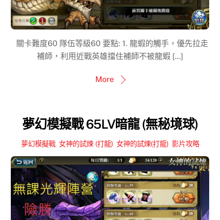
關卡難度60 隊伍等級60 要點: 1. 龍蝦的觸手，優先拉走
補師，利用近戰英雄擋住補師不被龍蝦 […]
More
夢幻模擬戰 65LV暗龍 (無秘境球)
夢幻模擬戰
,
女神的試煉 (打龍)
,
女神的試煉(打龍)
,
影片攻略