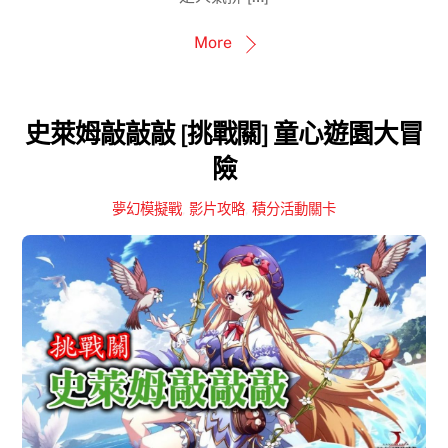
More
史萊姆敲敲敲 [挑戰關] 童心遊園大冒
險
夢幻模擬戰
,
影片攻略
,
積分活動關卡