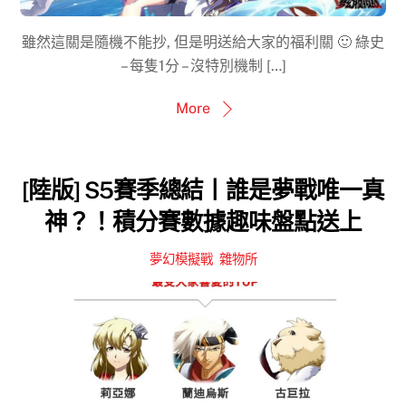
雖然這關是隨機不能抄, 但是明送給大家的福利關 🙂 綠史
– 每隻1分 – 沒特別機制 […]
More
[陸版] S5賽季總結丨誰是夢戰唯一真
神？！積分賽數據趣味盤點送上
夢幻模擬戰
,
雜物所