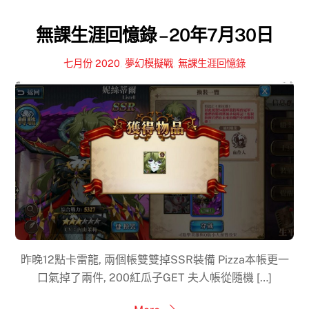
無課生涯回憶錄 – 20年7月30日
七月份 2020
,
夢幻模擬戰
,
無課生涯回憶錄
昨晚12點卡雷龍, 兩個帳雙雙掉SSR裝備 Pizza本帳更一
口氣掉了兩件, 200紅瓜子GET 夫人帳從隨機 […]