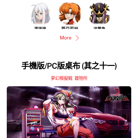
More
手機版/PC版桌布 (其之十一)
夢幻模擬戰
,
雜物所