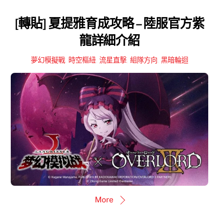
[轉貼] 夏提雅育成攻略 – 陸服官方紫
龍詳細介紹
夢幻模擬戰
,
時空樞紐
,
流星直擊
,
組隊方向
,
黑暗輪迴
More