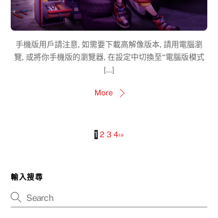
手機版用戶請注意, 如需要下載高解像版本, 請用電腦瀏
覽, 或將你手機版的瀏覽器, 在設定中切換至“電腦版模式
[…]
More
1
2
3
4
›
»
輸入搜尋