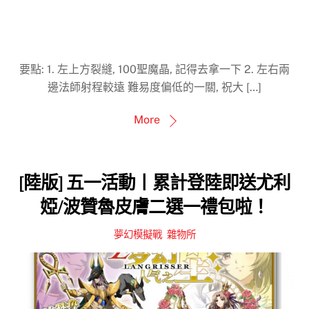
要點: 1. 左上方裂縫, 100聖魔晶, 記得去拿一下 2. 左右兩
邊法師射程較遠 難易度偏低的一關, 祝大 […]
More
[陸版] 五一活動丨累計登陸即送尤利
婭/波贊魯皮膚二選一禮包啦！
夢幻模擬戰
,
雜物所