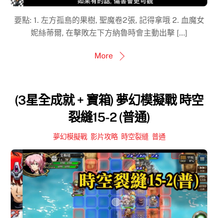
要點: 1. 左方孤島的果樹, 聖魔卷2張, 記得拿哦 2. 血魔女
妮絲蒂爾, 在擊敗左下方納魯時會主動出擊 […]
More
(3星全成就 + 寶箱) 夢幻模擬戰 時空
裂縫15-2 (普通)
夢幻模擬戰
,
影片攻略
,
時空裂縫
,
普通