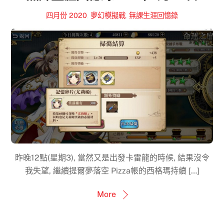
四月份 2020
,
夢幻模擬戰
,
無課生涯回憶錄
昨晚12點(星期3), 當然又是出發卡雷龍的時候, 結果沒令
我失望, 繼續提爾夢落空 Pizza帳的西格瑪持續 […]
More