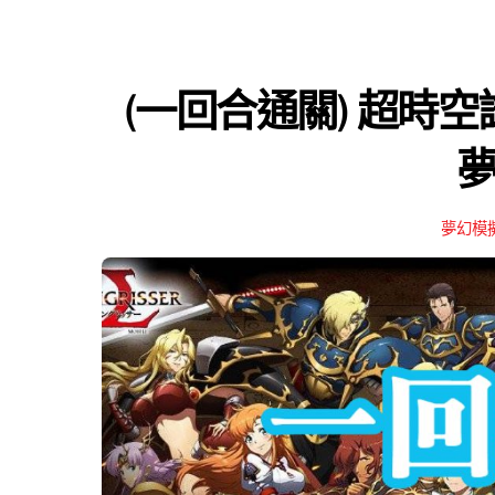
(一回合通關) 超時空試煉S
夢幻模