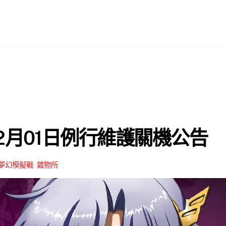
12月01日例行維護關機公告
夢幻模擬戰
,
雜物所