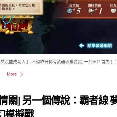
沒能成功入手, 不過昨日稀有武器收獲豐富, 一共4件! 首先 […]
More
劇情關] 另一個傳說：霸者線 
幻模擬戰