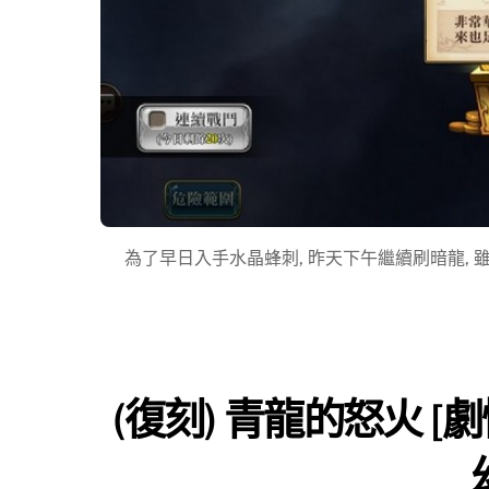
為了早日入手水晶蜂刺, 昨天下午繼續刷暗龍, 雖然
(復刻) 青龍的怒火 [