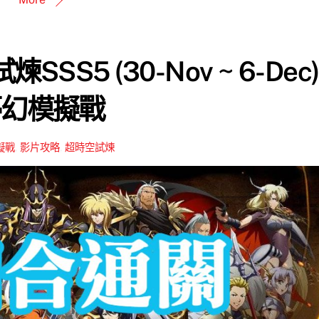
SS5 (30-Nov ~ 6-Dec)
夢幻模擬戰
擬戰
,
影片攻略
,
超時空試煉