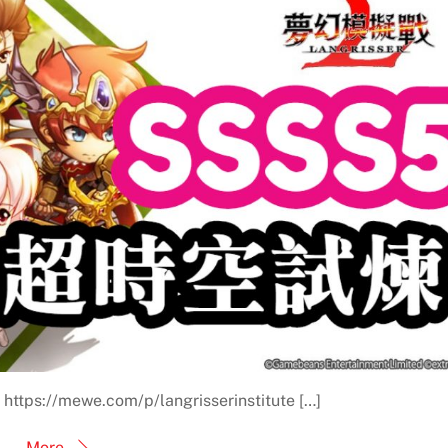
//mewe.com/p/langrisserinstitute […]
More