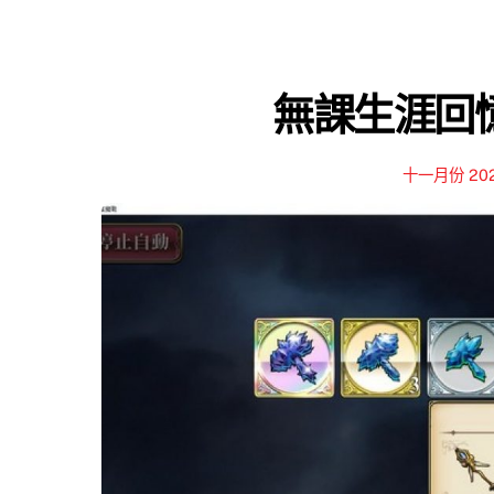
無課生涯回憶錄
十一月份 20