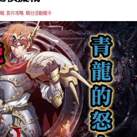
戰
,
影片攻略
,
積分活動關卡