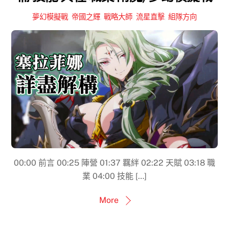
夢幻模擬戰
,
帝國之輝
,
戰略大師
,
流星直擊
,
組隊方向
00:00​ 前言 00:25 陣營 01:37 羈絆 02:22​ 天賦 03:18 職
業 04:00 技能 […]
More