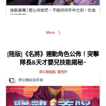
More
[陸版]《名將》連動角色公佈！突擊
隊長&天才嬰兒技能揭秘~
夢幻模擬戰
,
雜物所