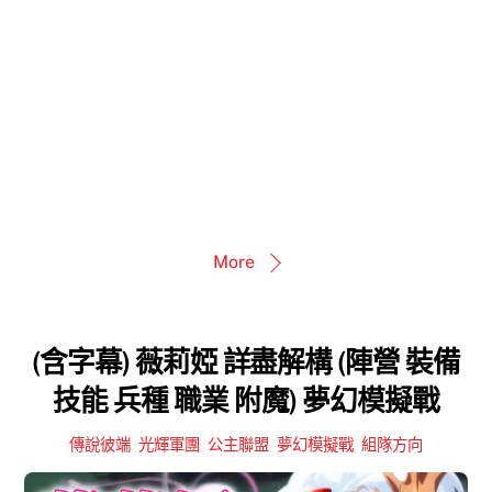
More
(含字幕) 薇莉婭 詳盡解構 (陣營 裝備
技能 兵種 職業 附魔) 夢幻模擬戰
傳說彼端
,
光輝軍團
,
公主聯盟
,
夢幻模擬戰
,
組隊方向