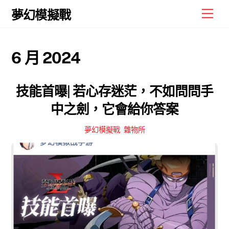
Skip
Men
夢幻模擬戰
to
content
6 月 2024
技能首曝| 若心存迷茫，不如問問手
中之劍，它會給你答案
夢幻模擬戰
,
雜物所