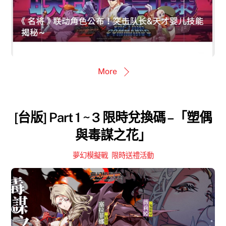
More
[台版] Part 1 ~ 3 限時兌換碼 –「塑偶
與毒謀之花」
夢幻模擬戰
,
限時送禮活動