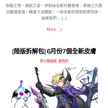
疾馳之勢，鋒銳之姿，伊莉絲全新外觀登場；黑暗之力再
次翻湧激蕩，精選卡池開啟！一段全新的冒險即將到來，
指揮官們， […]
More
[陸版拆解包] 6月份7個全新皮膚
夢幻模擬戰
,
雜物所