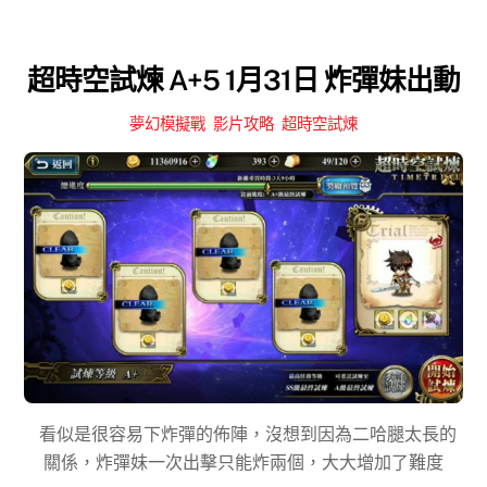
超時空試煉 A+5 1月31日 炸彈妹出動
夢幻模擬戰
,
影片攻略
,
超時空試煉
看似是很容易下炸彈的佈陣，沒想到因為二哈腿太長的
關係，炸彈妹一次出擊只能炸兩個，大大增加了難度