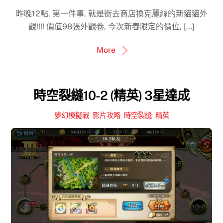
昨晚12點, 第一件事, 就是衝去商店換克麗絲的新貓貓外
觀!!!! 價值98張外觀卷, 今次新春限定的價位, […]
More
時空裂縫10-2 (精英) 3星達成
夢幻模擬戰
,
影片攻略
,
時空裂縫
,
精英