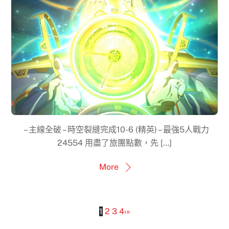
– 主線全破 – 時空裂縫完成10-6 (精英) – 最強5人戰力
24554 用盡了旅團點數，先 […]
More
1
2
3
4
›
»