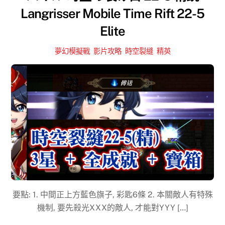
Langrisser Mobile Time Rift 22-5
Elite
夢幻模擬戰
,
影片攻略
,
時空裂縫
,
精英
要點: 1. 中間正上方藍色旗子, 彩匙6條 2. 本關敵人有特殊
機制, 要先殺光XXX的敵人, 才能對YYY […]