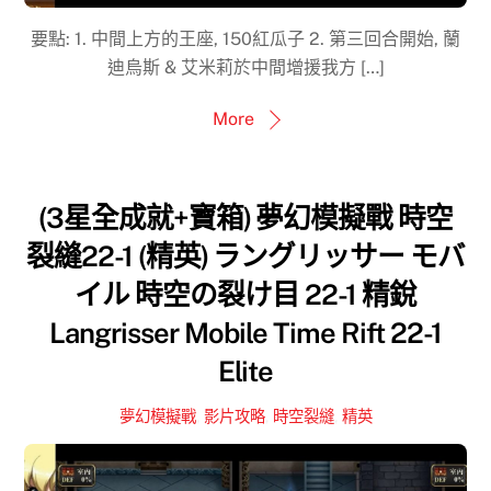
要點: 1. 中間上方的王座, 150紅瓜子 2. 第三回合開始, 蘭
迪烏斯 & 艾米莉於中間增援我方 […]
More
(3星全成就+寶箱) 夢幻模擬戰 時空
裂縫22-1 (精英) ラングリッサー モバ
イル 時空の裂け目 22-1 精銳
Langrisser Mobile Time Rift 22-1
Elite
夢幻模擬戰
,
影片攻略
,
時空裂縫
,
精英