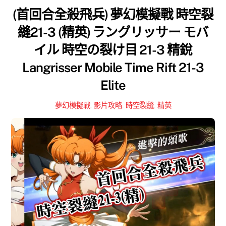
(首回合全殺飛兵) 夢幻模擬戰 時空裂
縫21-3 (精英) ラングリッサー モバ
イル 時空の裂け目 21-3 精銳
Langrisser Mobile Time Rift 21-3
Elite
夢幻模擬戰
,
影片攻略
,
時空裂縫
,
精英