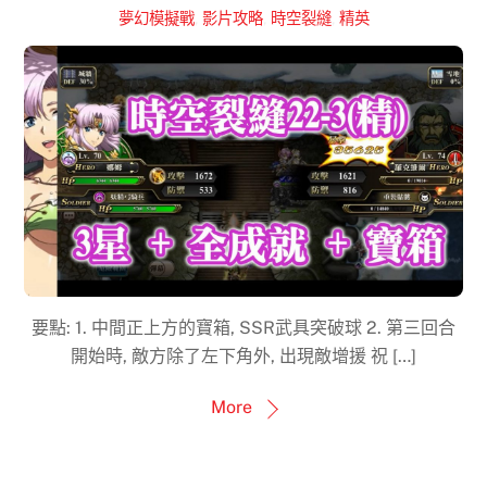
夢幻模擬戰
,
影片攻略
,
時空裂縫
,
精英
要點: 1. 中間正上方的寶箱, SSR武具突破球 2. 第三回合
開始時, 敵方除了左下角外, 出現敵增援 祝 […]
More