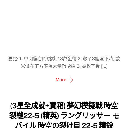
要點: 1. 中間偏右的裂縫, 18萬金幣 2. 救了3個友軍時, 歐
米伽在下方率領大量敵增援 3. 被救了後 […]
More
(3星全成就+寶箱) 夢幻模擬戰 時空
裂縫22-5 (精英) ラングリッサー モ
バイル 時空の裂け目 22-5 精銳