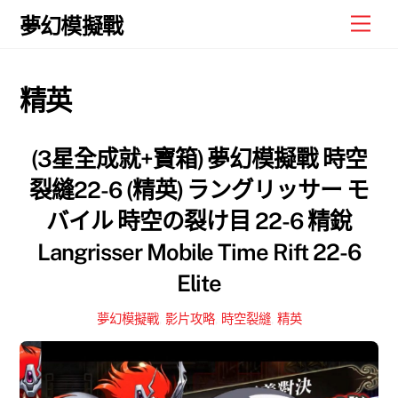
Skip
Men
夢幻模擬戰
to
content
精英
(3星全成就+寶箱) 夢幻模擬戰 時空
裂縫22-6 (精英) ラングリッサー モ
バイル 時空の裂け目 22-6 精銳
Langrisser Mobile Time Rift 22-6
Elite
夢幻模擬戰
,
影片攻略
,
時空裂縫
,
精英