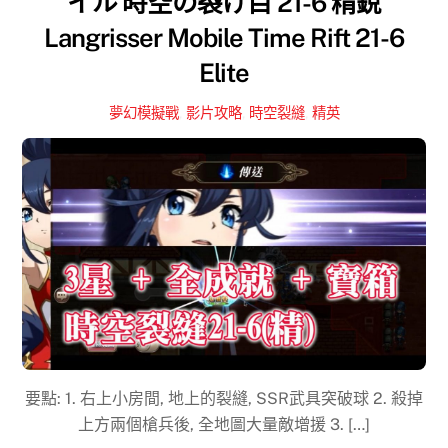
イル 時空の裂け目 21-6 精銳
Langrisser Mobile Time Rift 21-6
Elite
夢幻模擬戰
,
影片攻略
,
時空裂縫
,
精英
要點: 1. 右上小房間, 地上的裂縫, SSR武具突破球 2. 殺掉
上方兩個槍兵後, 全地圖大量敵增援 3. […]