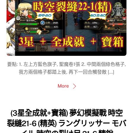
要點: 1. 左上方藍色旗子, 聖魔卷1張 2. 中間兩個綠色格子,
我方兩個格子都踏上後, 再下一回合觸發敵 […]
More
(3星全成就+寶箱) 夢幻模擬戰 時空
裂縫21-6 (精英) ラングリッサー モバ