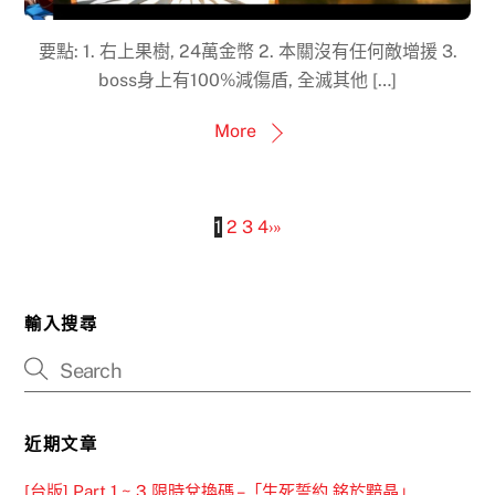
要點: 1. 右上果樹, 24萬金幣 2. 本關沒有任何敵增援 3.
boss身上有100%減傷盾, 全滅其他 […]
More
1
2
3
4
›
»
輸入搜尋
近期文章
[台版] Part 1 ~ 3 限時兌換碼 –「生死誓約 銘於黯晶」