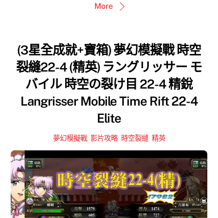
More
(3星全成就+寶箱) 夢幻模擬戰 時空
裂縫22-4 (精英) ラングリッサー モ
バイル 時空の裂け目 22-4 精銳
Langrisser Mobile Time Rift 22-4
Elite
夢幻模擬戰
,
影片攻略
,
時空裂縫
,
精英