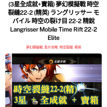
(3星全成就+寶箱) 夢幻模擬戰 時空
裂縫22-2 (精英) ラングリッサー モ
バイル 時空の裂け目 22-2 精銳
Langrisser Mobile Time Rift 22-2
Elite
夢幻模擬戰
,
影片攻略
,
時空裂縫
,
精英