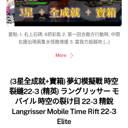
要點: 1. 右上石碑, 6把彩匙 2. 第一回合敵方行動時, 中間
右邊出現兩隻水怪敵增援 3. 當我方超越地 […]
More
(3星全成就+寶箱) 夢幻模擬戰 時空
裂縫22-3 (精英) ラングリッサー モ
バイル 時空の裂け目 22-3 精銳
Langrisser Mobile Time Rift 22-3
Elite