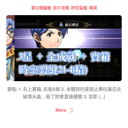
夢幻模擬戰
,
影片攻略
,
時空裂縫
,
精英
要點: 1. 右上寶箱, 彩匙6條 2. 本關目的是阻止弗拉基亞去
破壞水晶, , 殺了她會直接通關 3. 如影 […]
More