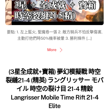
要點: 1. 左上藍火, 聖魔卷一張 2. 敵方騎兵不怕反擊傷害,
主動打他們時50%機率被暈 3. 勝利條件 […]
More
(3星全成就+寶箱) 夢幻模擬戰 時空
裂縫21-4 (精英) ラングリッサー モバ
イル 時空の裂け目 21-4 精銳
Langrisser Mobile Time Rift 21-4
Elite