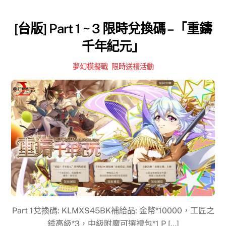
[台版] Part 1 ~ 3 限時兌換碼 –「重鑄
千年紀元」
夢幻模擬戰
,
限時送禮活動
Part 1兌換碼: KLMXS45BK補給品: 金幣*10000，工匠之
錘高級*3，中級附魔可選禮包*1 P […]