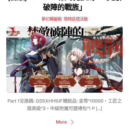
破陣的戰旌」
夢幻模擬戰
,
限時送禮活動
Part 1兌換碼: G5SXHH9JF補給品: 金幣*10000，工匠之
錘高級*3，中級附魔可選禮包*1 P […]
More