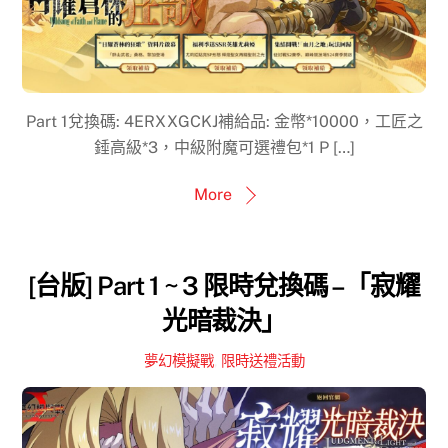
Part 1兌換碼: 4ERXXGCKJ補給品: 金幣*10000，工匠之
錘高級*3，中級附魔可選禮包*1 P […]
More
[台版] Part 1 ~ 3 限時兌換碼 –「寂耀
光暗裁決」
夢幻模擬戰
,
限時送禮活動