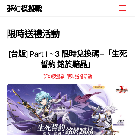
Skip
Men
夢幻模擬戰
to
content
限時送禮活動
[台版] Part 1 ~ 3 限時兌換碼 –「生死
誓約 銘於黯晶」
夢幻模擬戰
,
限時送禮活動