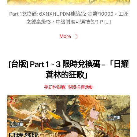
Part 1兌換碼: 6XNXHUPDM補給品: 金幣*10000，工匠
之錘高級*3，中級附魔可選禮包*1 P […]
More
[台版] Part 1 ~ 3 限時兌換碼 –「日耀
蒼林的狂歌」
夢幻模擬戰
,
限時送禮活動