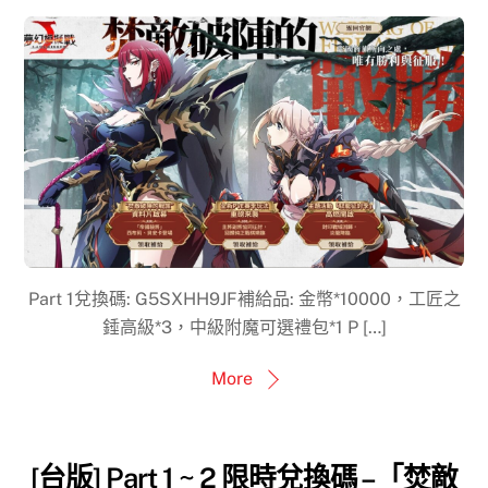
Part 1兌換碼: G5SXHH9JF補給品: 金幣*10000，工匠之
錘高級*3，中級附魔可選禮包*1 P […]
More
[台版] Part 1 ~ 2 限時兌換碼 –「焚敵