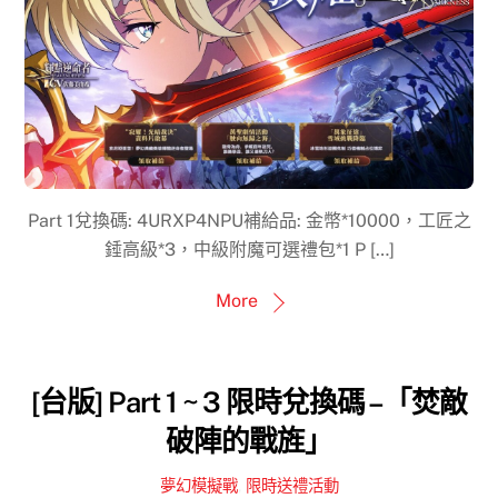
Part 1兌換碼: 4URXP4NPU補給品: 金幣*10000，工匠之
錘高級*3，中級附魔可選禮包*1 P […]
More
[台版] Part 1 ~ 3 限時兌換碼 –「焚敵
破陣的戰旌」
夢幻模擬戰
,
限時送禮活動