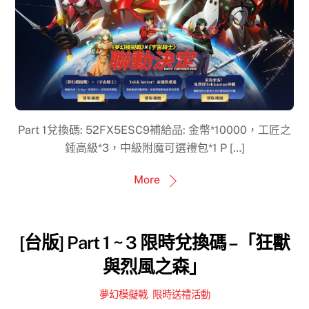
Part 1兌換碼: 52FX5ESC9補給品: 金幣*10000，工匠之
錘高級*3，中級附魔可選禮包*1 P […]
More
[台版] Part 1 ~ 3 限時兌換碼 –「狂獸
與烈風之森」
夢幻模擬戰
,
限時送禮活動