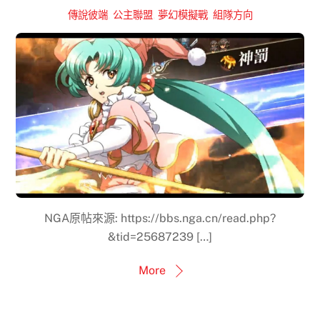
傳說彼端
,
公主聯盟
,
夢幻模擬戰
,
組隊方向
NGA原帖來源: https://bbs.nga.cn/read.php?
&tid=25687239 […]
More