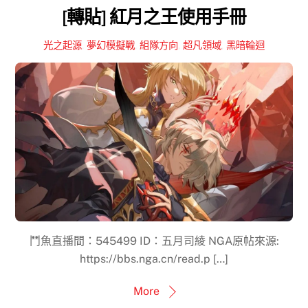
[轉貼] 紅月之王使用手冊
光之起源
,
夢幻模擬戰
,
組隊方向
,
超凡領域
,
黑暗輪迴
鬥魚直播間：545499 ID：五月司綾 NGA原帖來源:
https://bbs.nga.cn/read.p […]
More