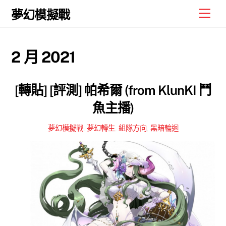
Skip
Men
夢幻模擬戰
to
content
2 月 2021
[轉貼] [評測] 帕希爾 (from KlunKI 鬥
魚主播)
夢幻模擬戰
,
夢幻轉生
,
組隊方向
,
黑暗輪迴