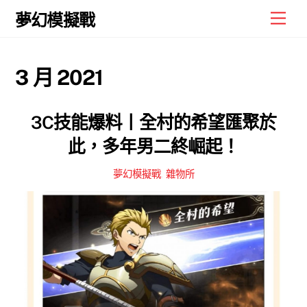
Skip
Men
夢幻模擬戰
to
content
3 月 2021
3C技能爆料丨全村的希望匯聚於
此，多年男二終崛起！
夢幻模擬戰
,
雜物所