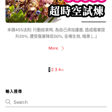
本週4S5法則: 行動結束時, 為自己添加護盾, 造成傷害提
升20%, 遭受傷害降低50%, 全場生效, 暗黑 […]
More
1
2
3
4
›
»
輸入搜尋