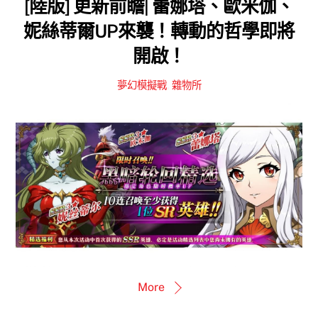
[陸版] 更新前瞻| 蕾娜塔、歐米伽、
妮絲蒂爾UP來襲！轉動的哲學即將
開啟！
夢幻模擬戰
,
雜物所
More