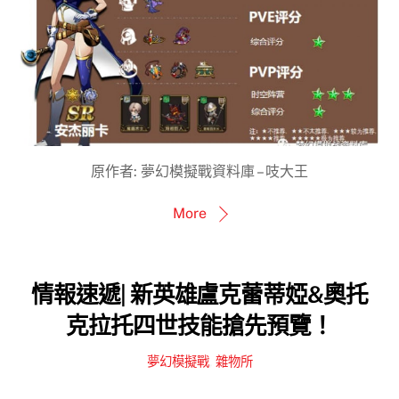
原作者: 夢幻模擬戰資料庫 – 吱大王
More
情報速遞| 新英雄盧克蕾蒂婭&奧托
克拉托四世技能搶先預覽！
夢幻模擬戰
,
雜物所