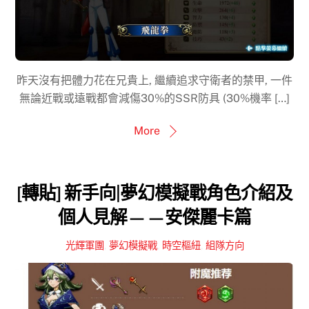
昨天沒有把體力花在兄貴上, 繼續追求守衛者的禁甲, 一件
無論近戰或遠戰都會減傷30%的SSR防具 (30%機率 […]
More
[轉貼] 新手向|夢幻模擬戰角色介紹及
個人見解——安傑麗卡篇
光輝軍團
,
夢幻模擬戰
,
時空樞紐
,
組隊方向