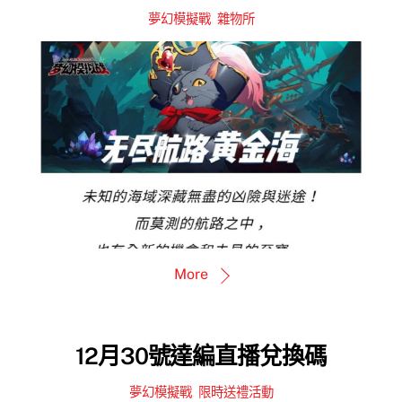
夢幻模擬戰
,
雜物所
More
12月30號達編直播兌換碼
夢幻模擬戰
,
限時送禮活動