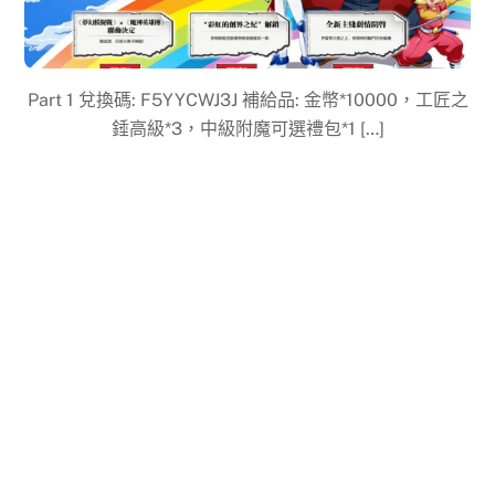
Part 1 兌換碼: F5YYCWJ3J 補給品: 金幣*10000，工匠之
錘高級*3，中級附魔可選禮包*1 […]