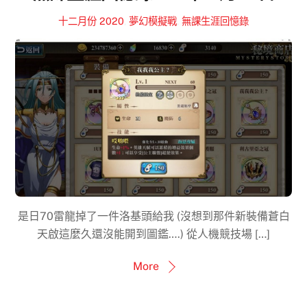
十二月份 2020
,
夢幻模擬戰
,
無課生涯回憶錄
是日70雷龍掉了一件洛基頭給我 (沒想到那件新裝備蒼白
天啟這麼久還沒能開到圖鑑….) 從人機競技場 […]
More