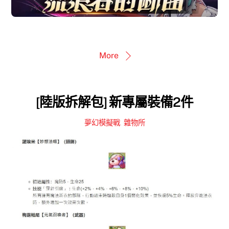
More
[陸版拆解包] 新專屬裝備2件
夢幻模擬戰
,
雜物所