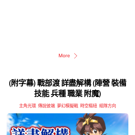
More
(附字幕) 戰部渡 詳盡解構 (陣營 裝備
技能 兵種 職業 附魔)
主角光環
,
傳說彼端
,
夢幻模擬戰
,
時空樞紐
,
組隊方向