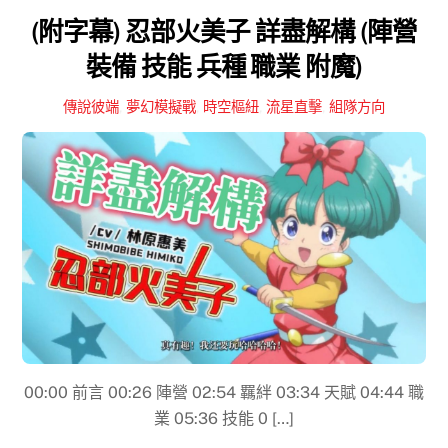
(附字幕) 忍部火美子 詳盡解構 (陣營
裝備 技能 兵種 職業 附魔)
傳說彼端
,
夢幻模擬戰
,
時空樞紐
,
流星直擊
,
組隊方向
00:00 前言 00:26 陣營 02:54 羈絆 03:34 天賦 04:44 職
業 05:36 技能 0 […]