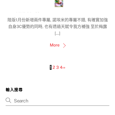
陸版1月份新增兩件專屬, 諾埃米的專屬不錯, 有確實加強
自身3C優勢的同時, 也有透過天賦令我方補強 至於梅露
[…]
More
1
2
3
4
›
»
輸入搜尋