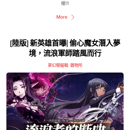
權!!!
More
[陸版] 新英雄首曝| 偷心魔女潛入夢
境，流浪軍師踏風而行
夢幻模擬戰
,
雜物所