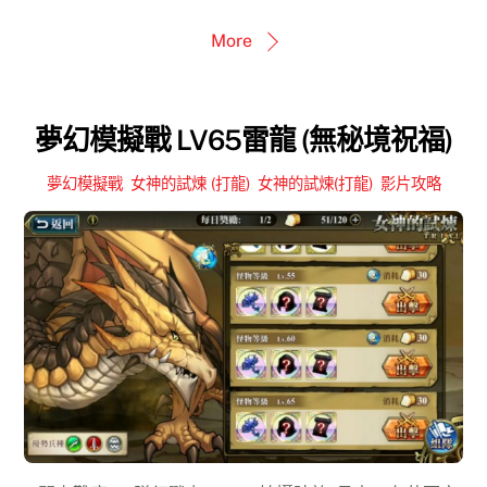
More
夢幻模擬戰 LV65雷龍 (無秘境祝福)
夢幻模擬戰
,
女神的試煉 (打龍)
,
女神的試煉(打龍)
,
影片攻略