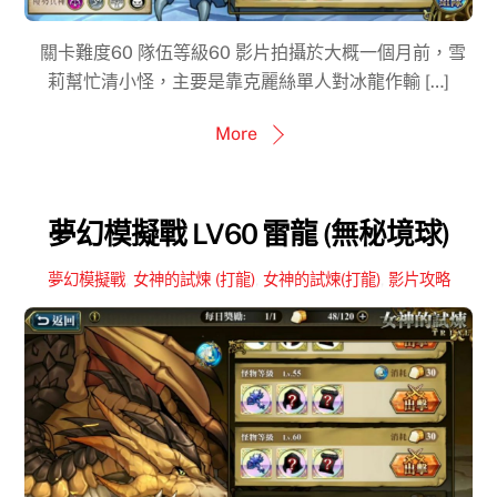
關卡難度60 隊伍等級60 影片拍攝於大概一個月前，雪
莉幫忙清小怪，主要是靠克麗絲單人對冰龍作輸 […]
More
夢幻模擬戰 LV60 雷龍 (無秘境球)
夢幻模擬戰
,
女神的試煉 (打龍)
,
女神的試煉(打龍)
,
影片攻略