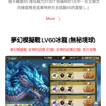
關卡難度65 隊伍戰力21327 拍攝時於1月中，在艾爾文
的練度略見成果時終於去挑戰65的雷龍 […]
More
夢幻模擬戰 LV60冰龍 (無秘境球)
夢幻模擬戰
,
女神的試煉 (打龍)
,
女神的試煉(打龍)
,
影片攻略