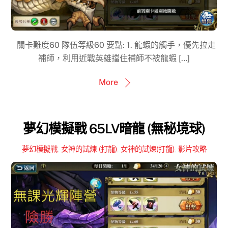
關卡難度60 隊伍等級60 要點: 1. 龍蝦的觸手，優先拉走
補師，利用近戰英雄擋住補師不被龍蝦 […]
More
夢幻模擬戰 65LV暗龍 (無秘境球)
夢幻模擬戰
,
女神的試煉 (打龍)
,
女神的試煉(打龍)
,
影片攻略