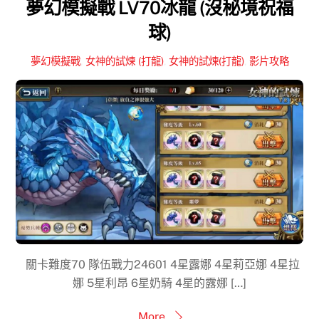
夢幻模擬戰 LV70冰龍 (沒秘境祝福
球)
夢幻模擬戰
,
女神的試煉 (打龍)
,
女神的試煉(打龍)
,
影片攻略
關卡難度70 隊伍戰力24601 4星露娜 4星莉亞娜 4星拉
娜 5星利昂 6星奶騎 4星的露娜 […]
More