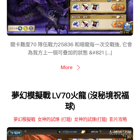
關卡難度70 隊伍戰力25836 和暗龍每一次交戰後, 它會
為我方上一個可疊加的狀態 &#821 […]
More
夢幻模擬戰 LV70火龍 (沒秘境祝福
球)
夢幻模擬戰
,
女神的試煉 (打龍)
,
女神的試煉(打龍)
,
影片攻略