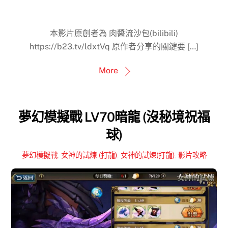
本影片原創者為 肉醬流沙包(bilibili)
https://b23.tv/ldxtVq 原作者分享的關鍵要 […]
More
夢幻模擬戰 LV70暗龍 (沒秘境祝福
球)
夢幻模擬戰
,
女神的試煉 (打龍)
,
女神的試煉(打龍)
,
影片攻略