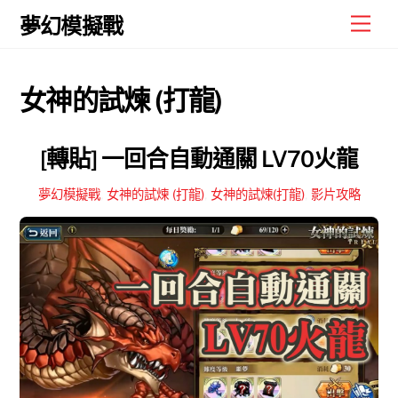
Skip
Men
夢幻模擬戰
to
content
女神的試煉 (打龍)
[轉貼] 一回合自動通關 LV70火龍
夢幻模擬戰
,
女神的試煉 (打龍)
,
女神的試煉(打龍)
,
影片攻略