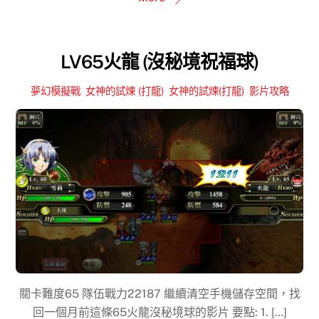
LV65火龍 (沒秘境祝福球)
夢幻模擬戰
,
女神的試煉 (打龍)
,
女神的試煉(打龍)
,
影片攻略
關卡難度65 隊伍戰力22187 繼續清空手機儲存空間，找
回一個月前這條65火龍沒秘境球的影片 要點: 1. […]