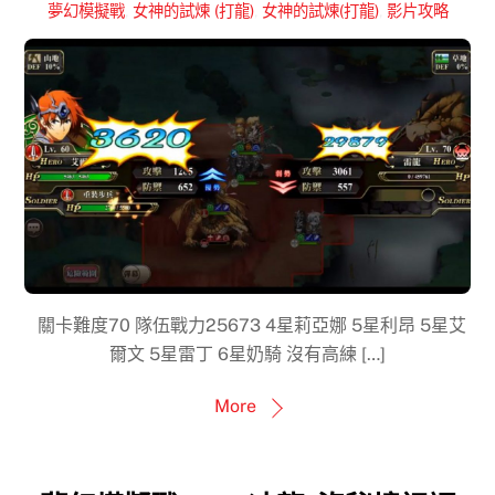
夢幻模擬戰
,
女神的試煉 (打龍)
,
女神的試煉(打龍)
,
影片攻略
關卡難度70 隊伍戰力25673 4星莉亞娜 5星利昂 5星艾
爾文 5星雷丁 6星奶騎 沒有高練 […]
More