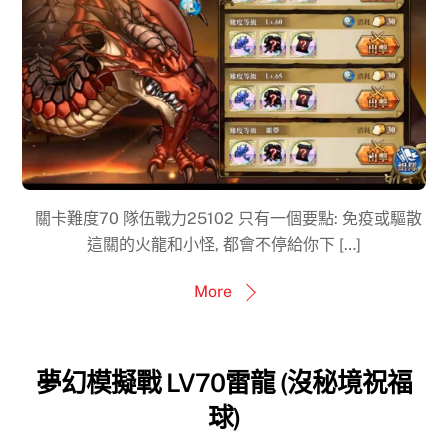
關卡難度70 隊伍戰力25102 只有一個要點: 免疫或驅散
這關的火龍和小怪, 都會不停給你下 […]
More
夢幻模擬戰 LV70雷龍 (沒秘境祝福
球)