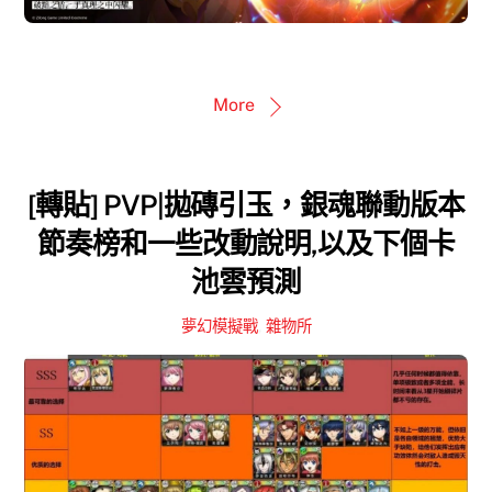
More
[轉貼] PVP|拋磚引玉，銀魂聯動版本
節奏榜和一些改動說明,以及下個卡
池雲預測
夢幻模擬戰
,
雜物所