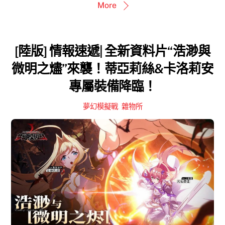
More
[陸版] 情報速遞| 全新資料片“浩渺與
微明之燼”來襲！蒂亞莉絲&卡洛莉安
專屬裝備降臨！
夢幻模擬戰
,
雜物所