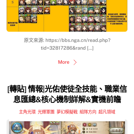
原文來源: https://bbs.nga.cn/read.php?
tid=32817286&rand […]
More
[轉貼] 情報|光佑使徒全技能、職業信
息匯總&核心機制詳解&實機前瞻
主角光環
,
光輝軍團
,
夢幻模擬戰
,
組隊方向
,
超凡領域