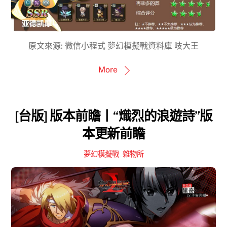
原文來源: 微信小程式 夢幻模擬戰資料庫 吱大王
More
[台版] 版本前瞻丨“熾烈的浪遊詩”版
本更新前瞻
夢幻模擬戰
,
雜物所