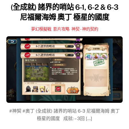
(全成就) 諸界的哨站 6-1, 6-2 & 6-3
尼福爾海姆 奧丁 極星的國度
夢幻模擬戰
,
影片攻略
,
神契 - 神的契約
#神契 #奧丁 (全成就) 諸界的哨站 6-3 尼福爾海姆 奧丁
極星的國度 成就: – 3回 […]