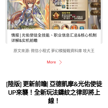
原文來源: 微信小程式 夢幻模擬戰資料庫 吱大王
More
[陸版] 更新前瞻| 亞德凱摩&光佑使徒
UP來襲！全新玩法鑄紋之律即將上
線！