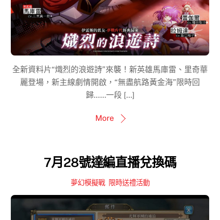
全新資料片“熾烈的浪遊詩”來襲！新英雄馬庫雷、里奇華
麗登場，新主線劇情開啟，“無盡航路黃金海”限時回
歸……一段 […]
More
7月28號達編直播兌換碼
夢幻模擬戰
,
限時送禮活動