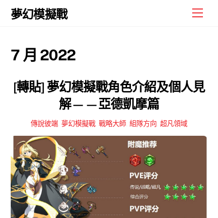
Skip
Men
夢幻模擬戰
to
content
7 月 2022
[轉貼] 夢幻模擬戰角色介紹及個人見
解——亞德凱摩篇
傳說彼端
,
夢幻模擬戰
,
戰略大師
,
組隊方向
,
超凡領域