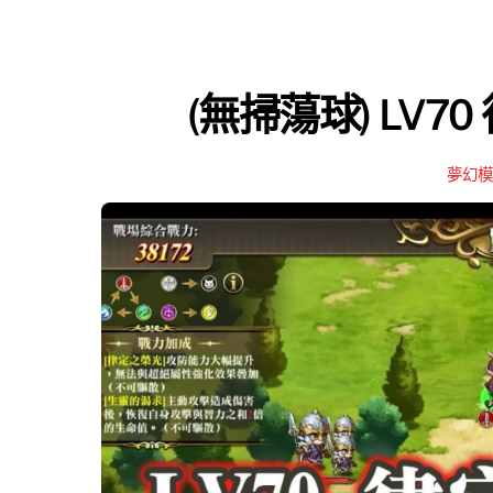
(無掃蕩球) LV7
夢幻模