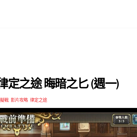
0 律定之途 晦暗之匕 (週一)
擬戰
,
影片攻略
,
律定之途