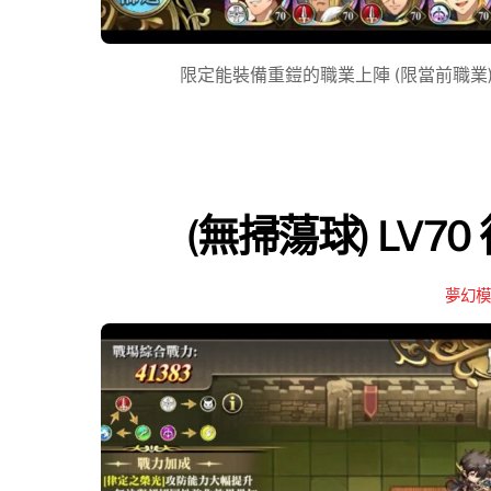
限定能裝備重鎧的職業上陣 (限當前職業) 夢幻模
(無掃蕩球) LV7
夢幻模