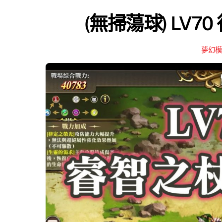
(無掃蕩球) LV7
夢幻模