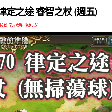
0 律定之途 睿智之杖 (週五)
擬戰
,
影片攻略
,
律定之途