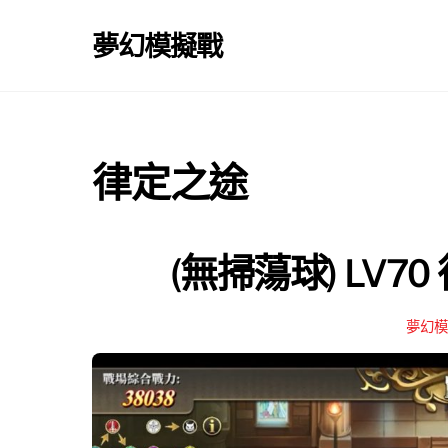
Skip
to
夢幻模擬戰
content
律定之途
(無掃蕩球) LV7
夢幻模