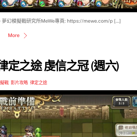
擬戰研究所MeWe專頁: https://mewe.com/p […]
More
0 律定之途 虔信之冠 (週六)
擬戰
,
影片攻略
,
律定之途