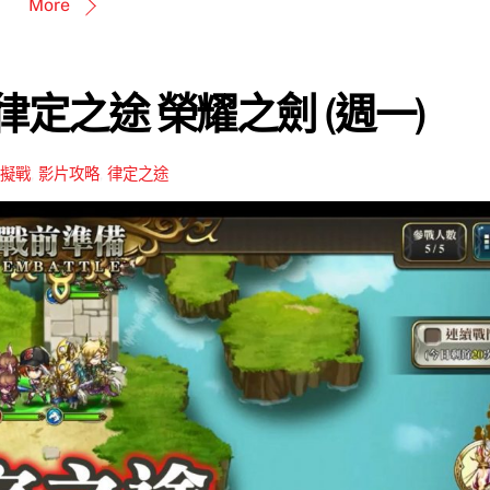
More
0 律定之途 榮耀之劍 (週一)
擬戰
,
影片攻略
,
律定之途