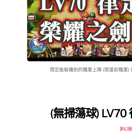
限定能裝備劍的職業上陣 (限當前職業) 夢幻模擬
(無掃蕩球) LV7
夢幻模