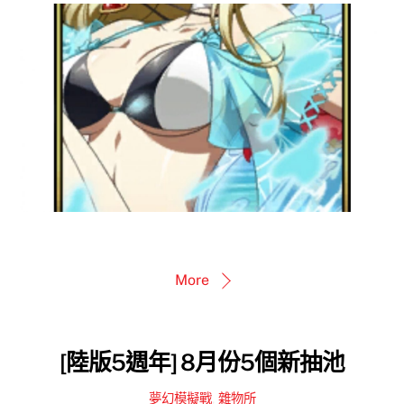
More
[陸版5週年] 8月份5個新抽池
夢幻模擬戰
,
雜物所