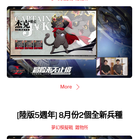
More
[陸版5週年] 8月份2個全新兵種
夢幻模擬戰
,
雜物所