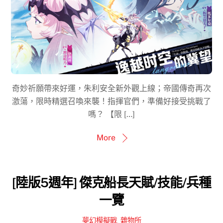
奇妙祈願帶來好運，朱利安全新外觀上線；帝國傳奇再次
激蕩，限時精選召喚來襲！指揮官們，準備好接受挑戰了
嗎？ 【限 […]
More
[陸版5週年] 傑克船長天賦/技能/兵種
一覽
夢幻模擬戰
,
雜物所