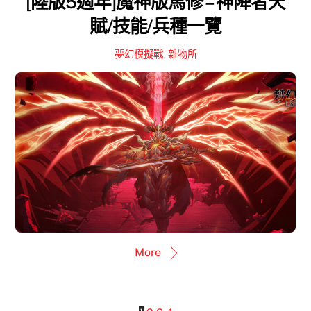
[陸版5週年]魔神版馬修 – 神降者天
賦/技能/兵種一覽
夢幻模擬戰
,
雜物所
More