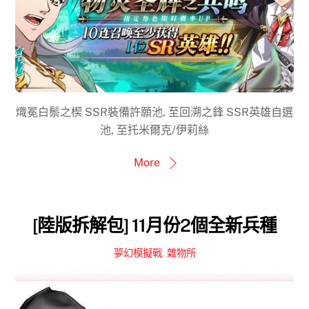
熾冕白鬃之楔 SSR裝備許願池, 至回溯之鋒 SSR英雄自選
池, 至托米爾克/伊莉絲
More
[陸版拆解包] 11月份2個全新兵種
夢幻模擬戰
,
雜物所