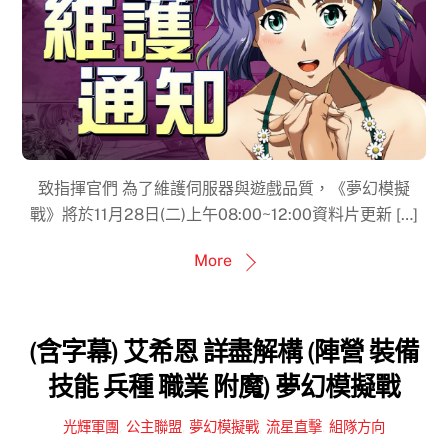
致指揮官們 為了維護伺服器與遊戲品質，《夢幻模擬
戰》將於11月28日(二)上午08:00~12:00資料片更新 […]
More
(含字幕) 艾希恩 詳盡解構 (陣營 裝備
技能 兵種 職業 附魔) 夢幻模擬戰
光輝軍團
,
公主聯盟
,
夢幻模擬戰
,
流星直擊
,
組隊方向