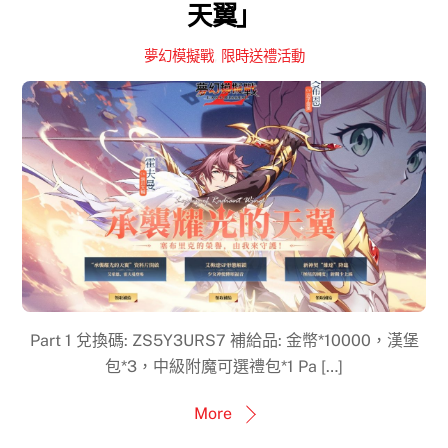
天翼」
夢幻模擬戰
,
限時送禮活動
Part 1 兌換碼: ZS5Y3URS7 補給品: 金幣*10000，漢堡
包*3，中級附魔可選禮包*1 Pa […]
More