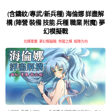
(含鑄紋/專武/新兵種) 海倫娜 詳盡解
構 (陣營 裝備 技能 兵種 職業 附魔) 夢
幻模擬戰
光輝軍團
,
夢幻模擬戰
,
帝國之輝
,
組隊方向