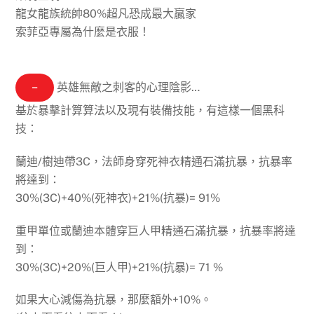
龍女龍族統帥80%超凡恐成最大贏家
索菲亞專屬為什麼是衣服！
−
英雄無敵之刺客的心理陰影…
基於暴擊計算算法以及現有裝備技能，有這樣一個黑科
技：
蘭迪/樹迪帶
3C
，法師身穿
死神衣
精通石
滿抗暴
，抗暴率
將達到：
30%(3C)+40%(死神衣)+21%(抗暴)=
91%
重甲單位或蘭迪本體穿
巨人甲
精通石
滿抗暴
，抗暴率將達
到：
30%(3C)+20%(巨人甲)+21%(抗暴)=
71
%
如果
大心
減傷為抗暴，那麼額外
+10%
。