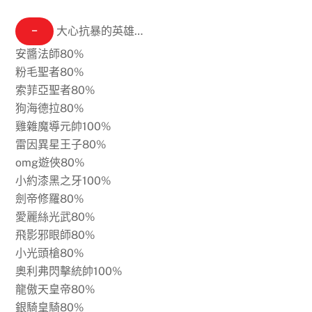
−
大心抗暴的英雄…
安醬法師80%
粉毛聖者80%
索菲亞聖者80%
狗海德拉80%
雞雜魔導元帥100%
雷因異星王子80%
omg遊俠80%
小約漆黑之牙100%
劍帝修羅80%
愛麗絲光武80%
飛影邪眼師80%
小光頭槍80%
奧利弗閃擊統帥100%
龍傲天皇帝80%
銀騎皇騎80%