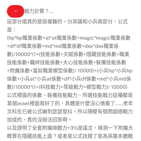
−
戰力計算？…
這部分還真的是挺複雜的，分英雄和小兵兩部分，公式
是：
(hp*hp職業係數+at*at職業係數+magic*magic職業係數
+df*df職業係數+md*md職業係數+dex*dex職業係
數)/10000*(1+(技能係數+天賦係數+隱藏技能係數+職業
技能係數+羈絆技能係數+大心技能係數+裝備技能係數
+附魔係數+當前職業模型係數)/ 10000)+(小兵hp*小兵hp
係數+小兵at*小兵at係數+df*小兵df係數+md*小兵md係
數)/10000*(1+(科技戰力+等級戰力+模型戰力)/ 10000)
公式裡面的係數、裝備技能戰力、所選技能戰力這種都是
某個asset裡面寫好了的，具體是什麼沒心情看了……老年
文科生已被公式嚇到瑟瑟發抖。所以隔壁有個問超絕戰力
加成的，真的沒辦法回答啊。
以及證明了全套附魔總戰力+3%是謠言，
猜測一下附魔大
概算在隱藏技能上面？
或者是公式找錯了
是為英雄本體戰