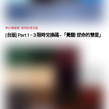
夢幻模擬戰
,
限時送禮活動
[台版] Part 1 ~ 3 限時兌換碼 –「覺醒! 逆命的雙星」