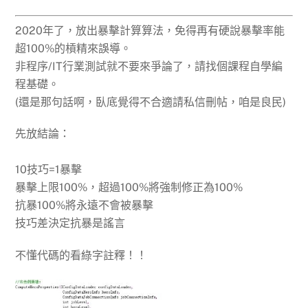
2020年了，放出暴擊計算算法，免得再有硬說暴擊率能
超100%的槓精來誤導。
非程序/IT行業測試就不要來爭論了，請找個課程自學編
程基礎。
(還是那句話啊，臥底覺得不合適請私信刪帖，咱是良民)
先放結論：
10技巧=1暴擊
暴擊上限100%，超過100%將強制修正為100%
抗暴100%將永遠不會被暴擊
技巧差決定抗暴是謠言
不懂代碼的看綠字註釋！！