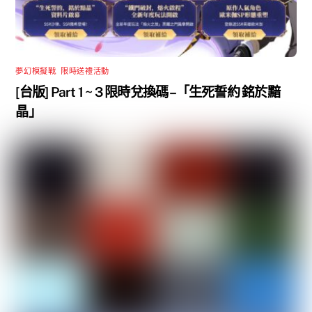
夢幻模擬戰
,
限時送禮活動
[台版] Part 1 ~ 3 限時兌換碼 –「生死誓約 銘於黯
晶」