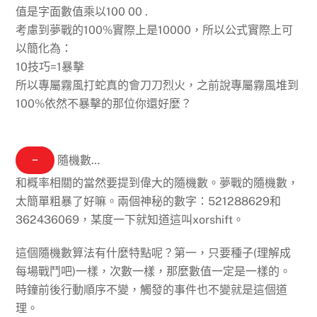
值是字面數值乘以100
00
.
考慮到夢戰的100%實際上是10000，所以公式實際上可
以簡化為：
10技巧=1暴擊
所以專屬霧風打蛇真的會刀刀烈火，之前說專屬霧風堆到
100%依然不暴擊的那位你還好麼？
−
隨機數…
和概率相關的當然要提到
偉大的
隨機數。夢戰的隨機數，
太簡單粗暴了好嘛。兩個神秘的數字：521288629和
362436069，某度一下就知道這叫xorshift。
這個隨機數算法有什麼特點呢？第一，只要種子(理解成
每場戰鬥吧)一樣，次數一樣，那麼數值一定是一樣的。
時鐘前後行動順序不變，觸發的事件也不變就是這個道
理。