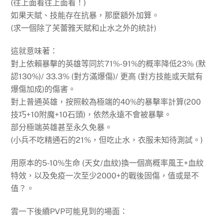
(往上面看往上面看！)
如果
天賦、技能
存在抗暴，那麼額外
加算
。
(求一個除了芙蕾雅天賦和止水之外的統計)
這就意味著：
對上
依賴暴擊的英雄
等同於
71%-91%
的概率降低
23%
(默
認130%)/
33.3%
(對方滿爆傷)/
更高
(對方技能或天賦有
爆傷加成)的傷害。
對上普通英雄，按照較為極端的
40%
的暴擊率計算(200
技巧+10附魔+10石頭)，依然
永遠不會被暴擊
。
部分極端英雄甚至
永久免暴
。
(小兵不吃精通石的21%，但吃止水，衣服未知待測試。)
用原本的
5-10%生命
(天女/血紋)換一個
高概率
風王+血紋
特效，以及免疫一次
至少2000+
的戰後固傷，值或是不
值？。
雲一下後續PVP可能見到的場面：