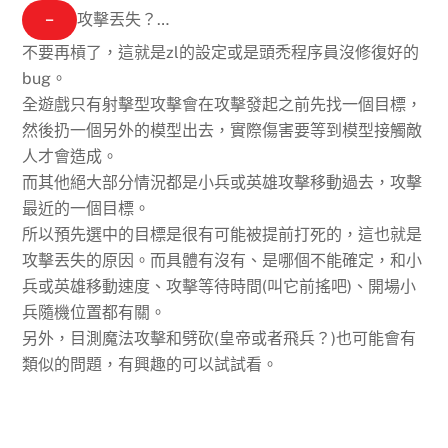
−
攻擊丟失？…
不要再槓了，
這就是zl的設定
或是頭禿程序員沒修復好的
bug
。
全遊戲只有射擊型攻擊會在攻擊發起之前先找一個目標，
然後扔一個另外的模型出去，實際傷害要等到模型接觸敵
人才會造成。
而其他絕大部分情況都是小兵或英雄攻擊移動過去，攻擊
最近的一個目標。
所以預先選中的目標是很有可能被提前打死的
，這也就是
攻擊丟失的原因。而具體有沒有、是哪個不能確定，和小
兵或英雄移動速度、攻擊等待時間(叫它前搖吧)、開場小
兵隨機位置都有關。
另外，目測魔法攻擊和劈砍(皇帝或者飛兵？)也可能會有
類似的問題，有興趣的可以試試看。