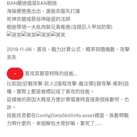
BAN蘭迪還是BAN樹迪
海倫娜進進出出，誰脫衣服先打誰
死神衣龍戒蔡徐坤碰瓷的法師
樹迪帶領一大批肉裝兄貴推進(沒錯巨人甲加防禦)
2019-11-06，普攻、戰力計算公式、概率與隨機數、攻擊
丟失
−
普攻其實是特殊的技能…
比如說[近戰攻擊-砍人][遠程攻擊-魔法彈][狼攻擊-衝刺]這
種，實際上都是被標記成了普攻的技能。
這樣做的原因大概是方便計算傷害時直接乘個係數吧，也
許。
技能信息都在ConfigDataSkillInfo.asset裡面，係數啊戰
力啊什麼的，來個解包大佬好嘛，累死了……