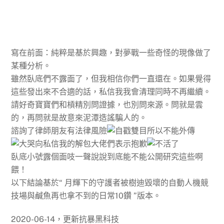
寫在前面：純粹是基於興趣，對夢戰一些奇怪的現像做了
某種分析。
雖然臥底們不露面了，但我相信你們一直還在。如果覺得
這些發出來不合適的話，私信我我會清理同時不再繼續。
請好奇寶寶們和槓精別問證據，也別問來源。問就是雲
的，再問就是故意來泥潭造謠騙人的。
諮詢了律師朋友有法律風險
所以不能外傳
向私信我的解包大佬們表示抱歉
臥底小號露個面吱一聲說說到底能不能公開研究這些啊
餵！
以下結論基於“
月輝下的守護者
被樹迪毀壞的自動人機競
技場與鹹魚再也拿不到的日常10鑽
”版本。
2020-06-14，更新抗暴黑科技