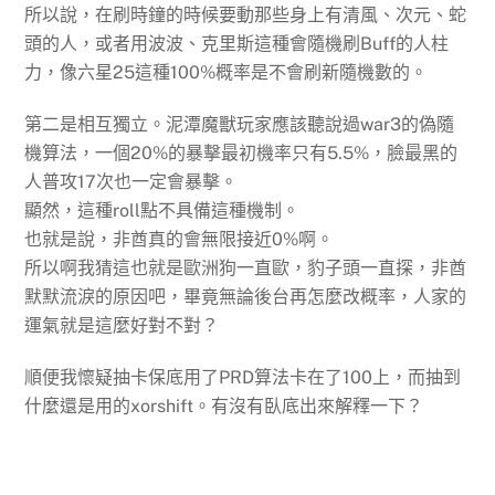
所以說，在刷時鐘的時候要動那些身上有清風、次元、蛇
頭的人，或者用波波、克里斯這種會隨機刷Buff的
人柱
力
，像六星25這種100%概率是不會刷新隨機數的。
第二是相互獨立。泥潭魔獸玩家應該聽說過war3的偽隨
機算法，一個20%的暴擊最初機率只有5.5%，臉最黑的
人普攻17次也一定會暴擊。
顯然，這種roll點不具備這種機制。
也就是說，非酋真的會無限接近0%啊。
所以啊我猜這也就是歐洲狗一直歐，豹子頭一直探，非酋
默默流淚的原因吧，畢竟
無論後台再怎麼改概率，
人家的
運氣就是這麼好對不對？
順便我懷疑抽卡保底用了PRD算法卡在了100上，而抽到
什麼還是用的xorshift。有沒有臥底出來解釋一下？