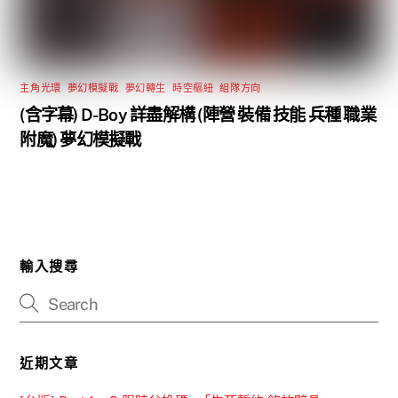
主角光環
,
夢幻模擬戰
,
夢幻轉生
,
時空樞紐
,
組隊方向
(含字幕) D-Boy 詳盡解構 (陣營 裝備 技能 兵種 職業
附魔) 夢幻模擬戰
輸入搜尋
近期文章