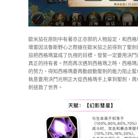
歐米茄在原則中有著亦正亦邪的人物設定，和西格
壞雷因法魯斯野心之際搶在歐米茄之前得到了聖劍
茄把西格瑪當成了仇視的目標，發誓一定要用決鬥
真正的持有者。然而再次遇到西格瑪之時，西格瑪
的努力，得知西格瑪要再動啟動聖劍的能力阻止藍
執意要用決鬥光明正大從西格瑪手上拿到聖劍，再
劍拯救了世界。