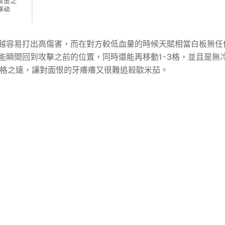
越容易打出高傷害，而在對方較低血量的時候天賦相當白板無任
能瞬間回到攻擊之前的位置，同時還能再移動1~3格，並且是無
6格之遠，讓對面恨的牙癢癢又很難追殺歐米茄。