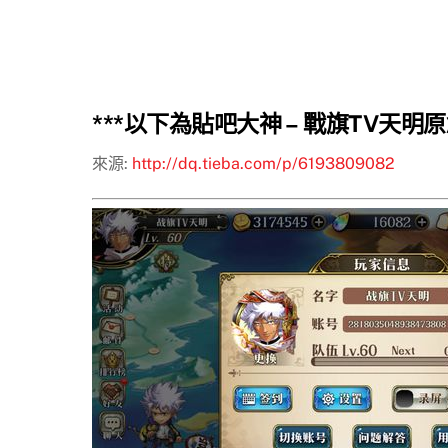
***以下為貼吧大神 – 戰旗TV天明原
來源:
http://dq.tieba.com/p/6193809082