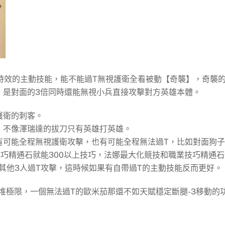
衛特效的主動技能，能不能過T無視護衛全看被動【奇襲】，奇襲
，是對面的3倍同時還能無視小兵直接攻擊對方英雄本體。
護衛的刺客。
，不像澤瑞達的拔刀只有英雄打英雄。
有可能全程無視護衛攻擊，也有可能全程無法過T，比如對面狗
技巧精通石就能300以上技巧，法娜最大化競技和職業技巧精通石
對其他3人過T攻擊，這時候如果有自帶過T的主動技能反而更好。
堆極限，一個無法過T的歐米茄那還不如天賦穩定斷腿-3移動的