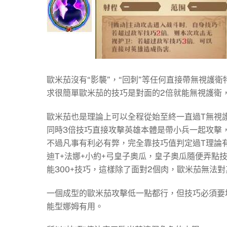
歐米茄沒有“影襲”，“回刺”等任何直接帶無視護
求很簡單歐米茄的技巧是對面的2倍就能無視護衛
歐米茄也是理論上可以全程從始至終一直過T無視
同時3倍技巧直接攻擊英雄本體是帶小兵一起攻擊
不過凡事有利必有弊，完全靠技巧值判定過T理論
迪T+法娜+小約+弓皇子奧瓜，皇子奧瓜隨便弄點
能300+技巧，這樣除了面對2個肉，歐米茄無法
一個成型的歐米茄攻擊低一點都行，但技巧必須要
能型娜姆有用。