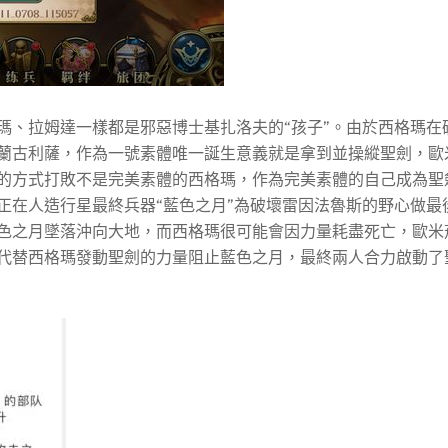
瑪、拉姆達一樣都是邪惡博士基扎洛夫的“孩子”。由於西格瑪在
蘭古利薩，作為一號素體唯一誕生意義就是拿到並操縱聖劍，歐
的方式打敗不是完美素體的西格瑪，作為完美素體的自己成為聖
正在人造行星最終兵器“藍色之月”為破壞雷因法魯斯的野心做最
色之月墜落沖向大地，而西格瑪很可能會因力量耗盡死亡，歐米
代替西格瑪發動聖劍的力量阻止藍色之月，最終兩人合力啟動了