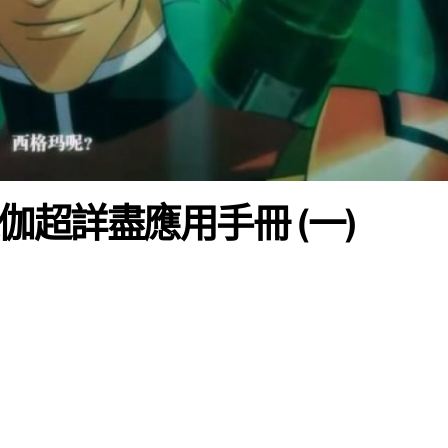
歐米伽超詳盡應用手冊 (一)