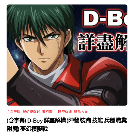
主角光環
,
夢幻模擬戰
,
夢幻轉生
,
時空樞紐
,
組隊方向
(含字幕) D-Boy 詳盡解構 (陣營 裝備 技能 兵種 職業
附魔) 夢幻模擬戰