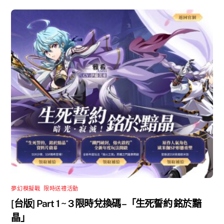
夢幻模擬戰
,
限時送禮活動
[台版] Part 1 ~ 3 限時兌換碼 –「生死誓約 銘於黯
晶」