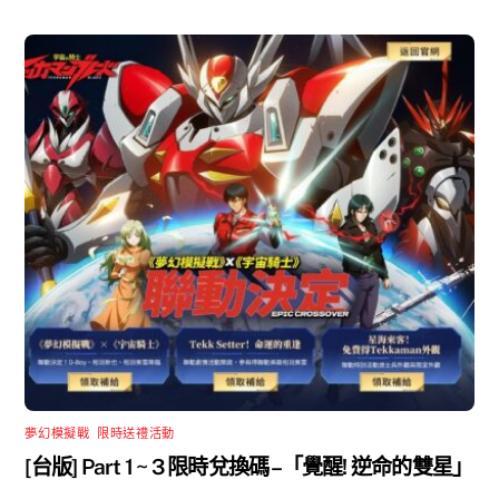
夢幻模擬戰
,
限時送禮活動
[台版] Part 1 ~ 3 限時兌換碼 –「覺醒! 逆命的雙星」