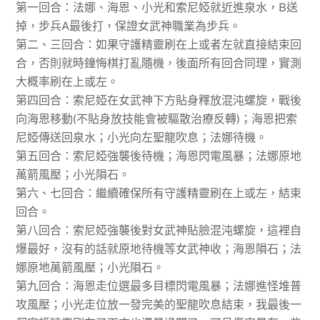
第一回合：法娜、海恩、小光和索尼婭就近進泉水，B送
掉，
步兵A最後打，保證女武神職業為步兵
。
第二、三回合：如果守護精靈刷在上或者左就直接結束回
合，否則就時鐘悔棋打亂隨機，後面所有回合同理，實測
大概率刷在上或左。
第四回合：索尼婭在女武神下方
貼身
釋放混沌螺旋，戰後
向海恩移動(不貼身放技能會被驅散治療反轉)；海恩把索
尼婭傳送回泉水；小光向左聖龍吹息；法娜待機。
第五回合：索尼婭強襲後待機；海恩閃電風暴；法娜原地
萬箭風壓；小光隕石。
第六、七回合：繼續確保所有守護精靈刷在上或左，結束
回合。
第八回合：索尼婭強襲後對女武神貼臉混沌螺旋，這裡自
爆最好，沒有的話就原地待機等女武神收；海恩隕石；法
娜原地萬箭風壓；小光隕石。
第九回合：海恩走位選最多目標閃電風暴；法娜進怪堆普
攻風壓；小光走位放一發完美的聖龍吹息結束，我最後一