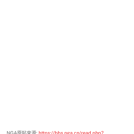
NGA原帖來源:
https://bbs.nga.cn/read.php?