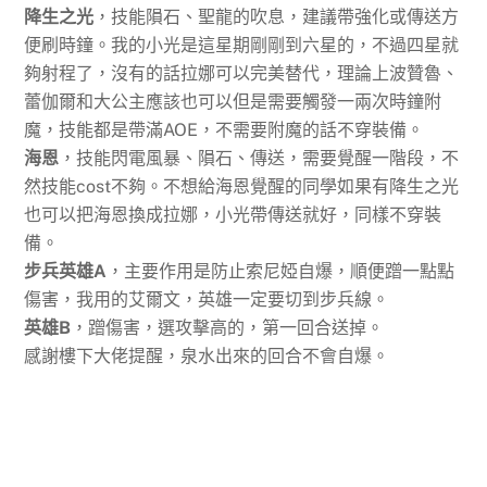
降生之光
，技能隕石、聖龍的吹息，建議帶強化或傳送方
便刷時鐘。我的小光是這星期剛剛到六星的，不過四星就
夠射程了，沒有的話拉娜可以完美替代，理論上波贊魯、
蕾伽爾和大公主應該也可以但是需要觸發一兩次時鐘附
魔，技能都是帶滿AOE，不需要附魔的話不穿裝備。
海恩
，技能閃電風暴、隕石、傳送，
需要覺醒一階段，不
然技能cost不夠
。不想給海恩覺醒的同學如果有降生之光
也可以把海恩換成拉娜，小光帶傳送就好，同樣不穿裝
備。
步兵英雄A
，主要作用是防止索尼婭自爆，順便蹭一點點
傷害，我用的艾爾文
，英雄一定要切到步兵線
。
英雄B
，蹭傷害，選攻擊高的，第一回合送掉。
感謝樓下大佬提醒，泉水出來的回合不會自爆。