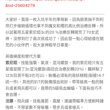
&tid=25604279
大家好，我是一枚入坑半年的準萌新，因為臉黑抽不到利
昂打步槍騎循環也拿不到魔女和櫻的高比例治療反轉，所
以試著用五星索尼婭3c的20 %治療反轉開荒了70女武
神，沒想到打了兩次就成功了。因此發一點心得給還在開
荒的小伙伴們，祝大家神殿早日畢業~
英雄練度和替代方案
索尼婭
，技能強襲、氣浪、混沌螺旋。我的索尼婭只有五
星還是開了3c混沌螺旋(兩回合治療反轉20%)，羈絆點了
123(目測不點3也可以)，裝備必須有的是
妖精鞋
(裂縫14-7
送一件)，其他的扒T的裝備撐血就好，帶等級高一點的騎
兵或者飛兵都可以，我帶的5級吸血蝙蝠，下面有技巧不
會自爆。
法娜
，飛兵線，技能萬箭、風壓，建議帶瞄準方便刷時鐘
悔棋，不限星數不穿裝備，
帶步兵或者槍兵
。