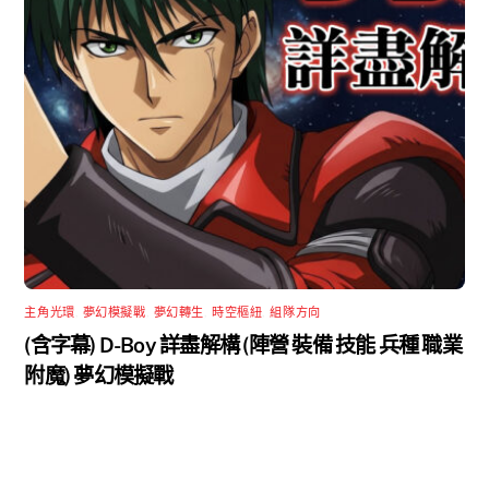
主角光環
,
夢幻模擬戰
,
夢幻轉生
,
時空樞紐
,
組隊方向
(含字幕) D-Boy 詳盡解構 (陣營 裝備 技能 兵種 職業
附魔) 夢幻模擬戰