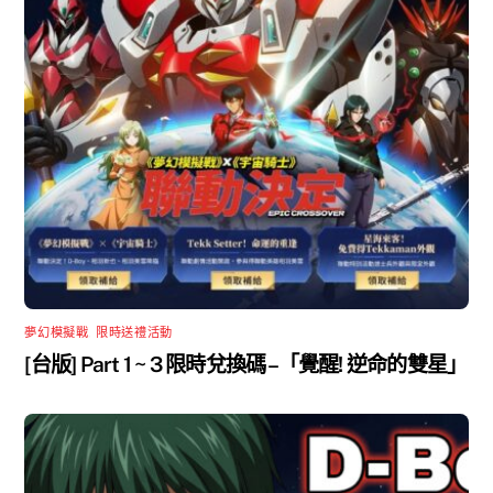
夢幻模擬戰
,
限時送禮活動
[台版] Part 1 ~ 3 限時兌換碼 –「覺醒! 逆命的雙星」