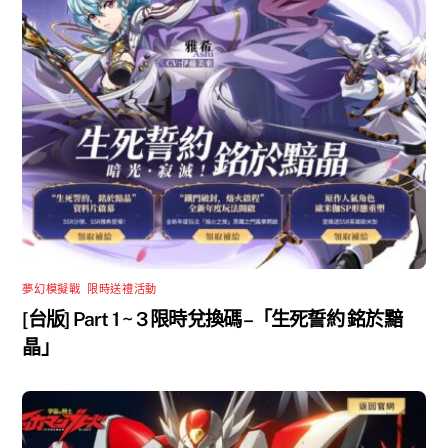
夢幻模擬戰
,
限時送禮活動
[台版] Part 1 ~ 3 限時兌換碼 –「生死誓約 銘於黯
晶」