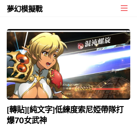
Skip
Men
夢幻模擬戰
to
content
[轉貼][純文字]低練度索尼婭帶隊打
爆70女武神