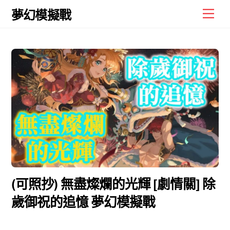
Skip
Men
夢幻模擬戰
to
content
(可照抄) 無盡燦爛的光輝 [劇情關] 除
歲御祝的追憶 夢幻模擬戰