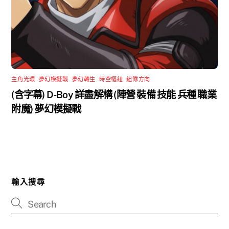
主角光環
,
夢幻模擬戰
,
夢幻轉生
,
時空樞紐
,
組隊方向
(含字幕) D-Boy 詳盡解構 (陣營 裝備 技能 兵種 職業
附魔) 夢幻模擬戰
輸入搜尋