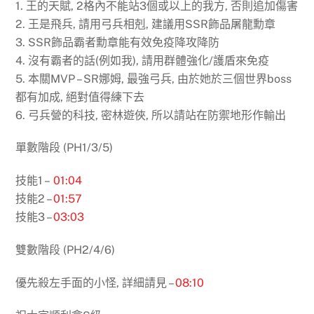
1. 王的天賦, 2格內不能站3個或以上的我方, 否則追加傷害
2. 王是飛兵, 請用弓兵相剋, 建議用SSR飾品屠龍勳章
3. SSR飾品霸者勳章能有效免疫降攻降防
4. 沒有霸者的話(例如我), 請用群體強化/護盾來免疫
5. 本關MVP – SR娜姆, 最強弓兵, 由於她於三個世界boss
都有加成, 絕對值得練下去
6. 弓兵營的科技, 密林遊俠, 所以請站在防禦地形作輸出
單數階段 (PH1/3/5)
技能1 –
01:04
技能2 –
01:57
技能3 –
03:03
雙數階段 (PH2/4/6)
優先殺左手面的小怪, 詳細請見 –
08:10