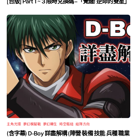
[台版] Part 1 ~ 3 限時兌換碼 –「覺醒! 逆命的雙星」
主角光環
,
夢幻模擬戰
,
夢幻轉生
,
時空樞紐
,
組隊方向
(含字幕) D-Boy 詳盡解構 (陣營 裝備 技能 兵種 職業