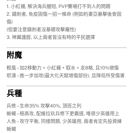
1. 小紅襪, 解決海兵腿短, PVP賽場打不到人的問題
2. 鑄劍者, 免疫固傷一招一條命 (例如約書亞暴擊後會固
傷)
(但要注意鑄劍者沒基礎攻擊屬性)
3. 神翼護脛, 以上兩者皆沒有時的平民選擇
附魔
輕風 – 加2移動力 + 小紅襪 + 馭水 = 走8格, 且10%增傷
怒濤 – 進一步加攻(最大化天賦增傷部份), 且降低所受傷害
兵種
兵修 – 生命35% 攻擊40%, 頂班之列
蜥蝪 – 極高攻, 配維拉玖兵修下更霸道, 唯很少英雄用上
人魚 – 攻守平衡, 同樣問題, 少英雄用, 兩者肯定先投資練
蜥蝪