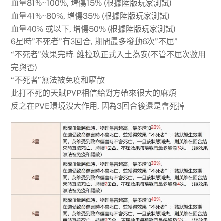
血量81%~100%, 增傷15% (根據陸版玩家測試)
血量41%~80%, 增傷35% (根據陸版玩家測試)
血量40% 或以下, 增傷50% (根據陸版玩家測試)
6星時”不死者”有3回合, 期間最多發動6次”不屈”
“不死者”效果完時, 維拉玖正式入土為安(不管不屈次數用
完與否)
“不死者”無法被免疫和驅散
此打不死的天賦PVP相信給對方帶來很大的麻煩
反之在PVE環境沒大作用, 因為3回合後還是會死掉