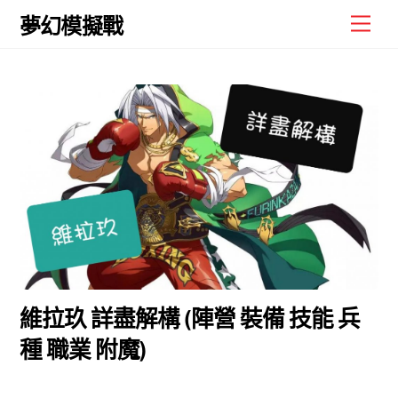
Skip
Men
夢幻模擬戰
to
content
維拉玖 詳盡解構 (陣營 裝備 技能 兵
種 職業 附魔)