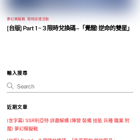
夢幻模擬戰
,
限時送禮活動
[台版] Part 1 ~ 3 限時兌換碼 –「覺醒! 逆命的雙星」
輸入搜尋
近期文章
(含字幕) SSR利亞特 詳盡解構 (陣營 裝備 技能 兵種 職業 附
魔) 夢幻模擬戰