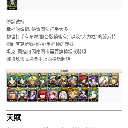
傳說彼端
幸福的煩惱, 優質魔法打手太多
物理打手有布琳達(台版稍後有), 以及”人力柱”的蘭芳特
補師有克蘿賽/維拉/半補師的義妹
坦克, 蘭迪可因應關卡需要換槍坦或騎坦
維拉玖天賦適合用上西格瑪超絕
天賦