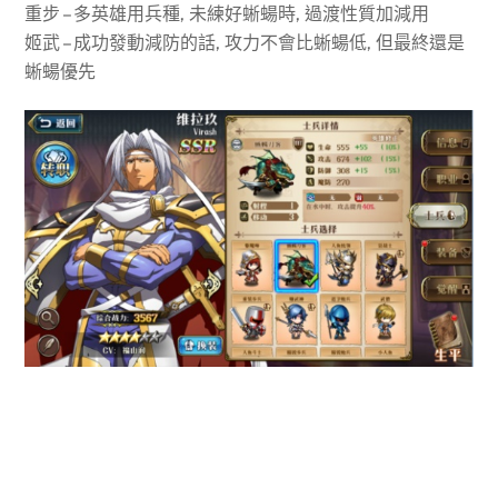
重步 – 多英雄用兵種, 未練好蜥蝪時, 過渡性質加減用
姬武 – 成功發動減防的話, 攻力不會比蜥蝪低, 但最終還是
蜥蝪優先