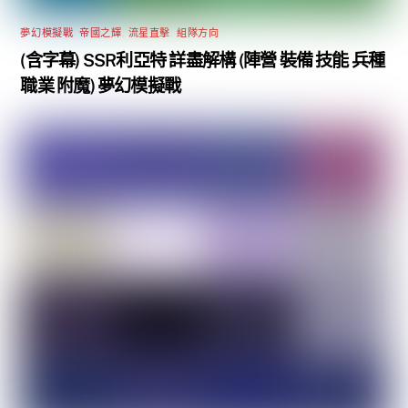
夢幻模擬戰
,
帝國之輝
,
流星直擊
,
組隊方向
(含字幕) SSR利亞特 詳盡解構 (陣營 裝備 技能 兵種
職業 附魔) 夢幻模擬戰