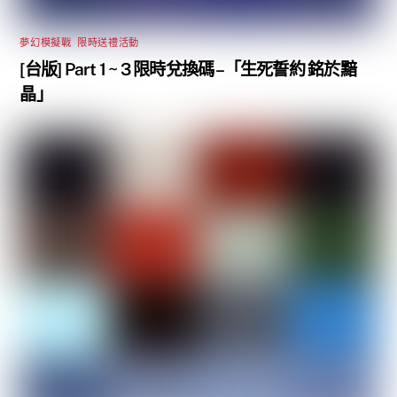
夢幻模擬戰
,
限時送禮活動
[台版] Part 1 ~ 3 限時兌換碼 –「生死誓約 銘於黯
晶」