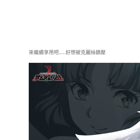
來繼續享用吧…..好想被克麗絲鎮壓