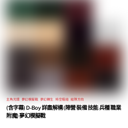
主角光環
,
夢幻模擬戰
,
夢幻轉生
,
時空樞紐
,
組隊方向
(含字幕) D-Boy 詳盡解構 (陣營 裝備 技能 兵種 職業
附魔) 夢幻模擬戰