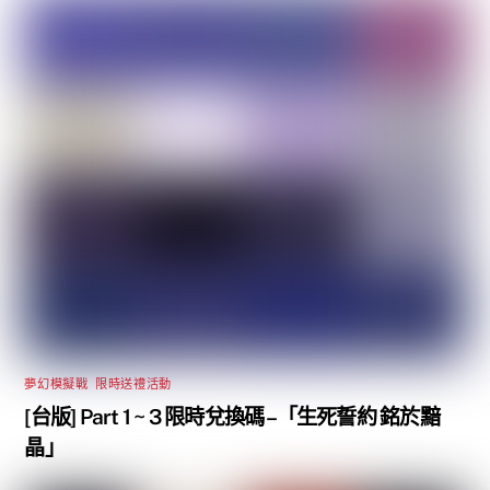
夢幻模擬戰
,
限時送禮活動
[台版] Part 1 ~ 3 限時兌換碼 –「生死誓約 銘於黯
晶」