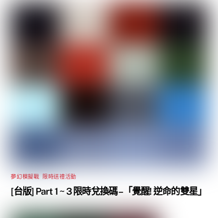
夢幻模擬戰
,
限時送禮活動
[台版] Part 1 ~ 3 限時兌換碼 –「覺醒! 逆命的雙星」