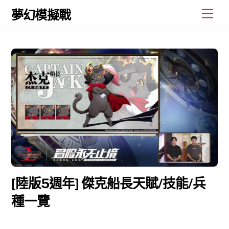
Skip
Men
夢幻模擬戰
to
content
[陸版5週年] 傑克船長天賦/技能/兵
種一覽