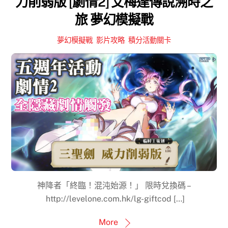
力削弱版 [劇情2] 艾梅達傳說溯時之
旅 夢幻模擬戰
夢幻模擬戰
,
影片攻略
,
積分活動關卡
神降者「終臨！混沌始源！」 限時兌換碼 –
http://levelone.com.hk/lg-giftcod […]
More