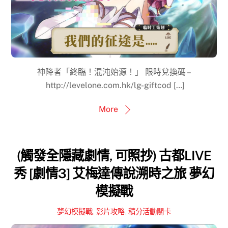
神降者「終臨！混沌始源！」 限時兌換碼 –
http://levelone.com.hk/lg-giftcod […]
More
(觸發全隱藏劇情, 可照抄) 古都LIVE
秀 [劇情3] 艾梅達傳說溯時之旅 夢幻
模擬戰
夢幻模擬戰
,
影片攻略
,
積分活動關卡