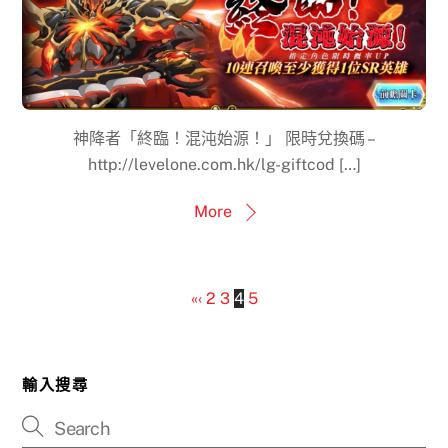
神降者「終臨！混沌始源！」 限時兌換碼 –
http://levelone.com.hk/lg-giftcod […]
More
«
‹
2
3
4
5
輸入搜尋