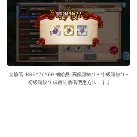
兌換碼: BB6Y76Y69 補給品: 高級鑄紋*1 + 中級鑄紋*1 +
初級鑄紋*1 虛寶兌換碼使用方法： […]