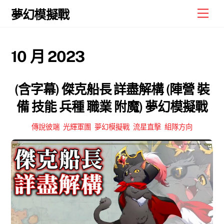
Skip
Men
夢幻模擬戰
to
content
10 月 2023
(含字幕) 傑克船長 詳盡解構 (陣營 裝
備 技能 兵種 職業 附魔) 夢幻模擬戰
傳說彼端
,
光輝軍團
,
夢幻模擬戰
,
流星直擊
,
組隊方向