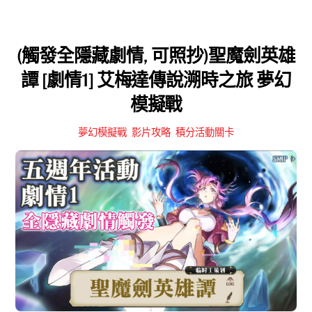
(觸發全隱藏劇情, 可照抄)聖魔劍英雄
譚 [劇情1] 艾梅達傳說溯時之旅 夢幻
模擬戰
夢幻模擬戰
,
影片攻略
,
積分活動關卡