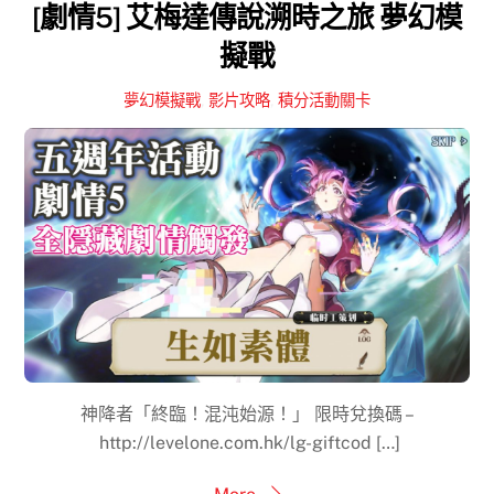
[劇情5] 艾梅達傳說溯時之旅 夢幻模
擬戰
夢幻模擬戰
,
影片攻略
,
積分活動關卡
神降者「終臨！混沌始源！」 限時兌換碼 –
http://levelone.com.hk/lg-giftcod […]