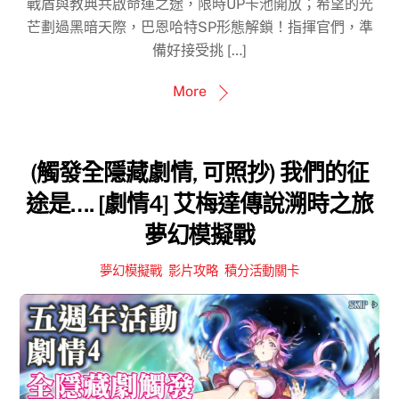
戰盾與教典共啟命運之途，限時UP卡池開放；希望的光
芒劃過黑暗天際，巴恩哈特SP形態解鎖！指揮官們，準
備好接受挑 […]
More
(觸發全隱藏劇情, 可照抄) 我們的征
途是…. [劇情4] 艾梅達傳說溯時之旅
夢幻模擬戰
夢幻模擬戰
,
影片攻略
,
積分活動關卡