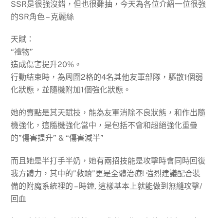
SSR是很強沒錯，但也很難抽，今天為各位介紹一位很強
的SR角色 – 克麗絲
天賦：
“禮物”
造成傷害提升20%。
行動結束時，為周圍2格的4名其他友軍部隊，驅散1個弱
化狀態，並隨機附加1個強化狀態。
她的賣點是其天賦技，能為友軍消除不良狀態，和作出隨
機強化，這隨機強化當中，是包括不會和超絕強化重疊
的”傷害提升” & “傷害減半”
而且她是半打手半奶，她有兩招技能是攻擊時會同時回復
我方體力，其中的”救贖”更是全體治療! 強烈建議配合裝
備的附魔系統裡的 – 時鐘, 這樣基本上就能做到無縫攻擊/
回血