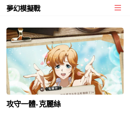
Skip
Men
夢幻模擬戰
to
content
攻守一體- 克麗絲