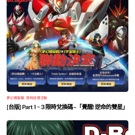
夢幻模擬戰
,
限時送禮活動
[台版] Part 1 ~ 3 限時兌換碼 –「覺醒! 逆命的雙星」