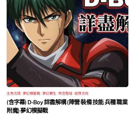
主角光環
,
夢幻模擬戰
,
夢幻轉生
,
時空樞紐
,
組隊方向
(含字幕) D-Boy 詳盡解構 (陣營 裝備 技能 兵種 職業
附魔) 夢幻模擬戰