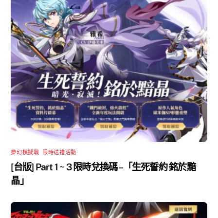
夢幻模擬戰
,
限時送禮活動
[台版] Part 1 ~ 3 限時兌換碼 –「生死誓約 銘於黯
晶」