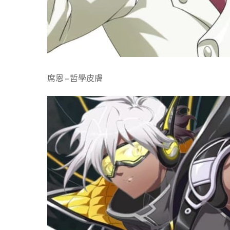
席恩 – 哲學皮膚