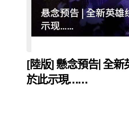
[陸版] 懸念預告| 
於此示現……