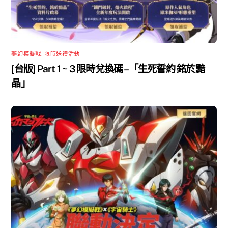
夢幻模擬戰
,
限時送禮活動
[台版] Part 1 ~ 3 限時兌換碼 –「生死誓約 銘於黯
晶」