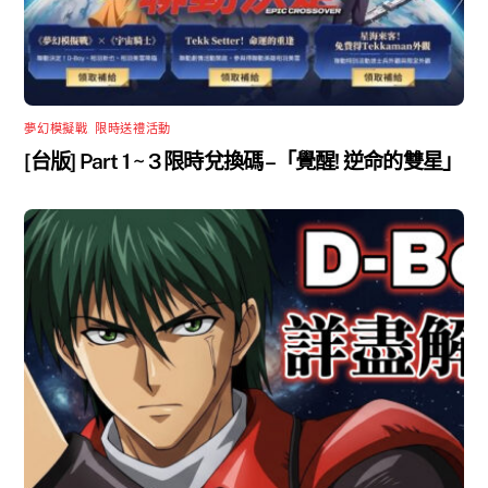
夢幻模擬戰
,
限時送禮活動
[台版] Part 1 ~ 3 限時兌換碼 –「覺醒! 逆命的雙星」