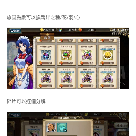
旅團點數可以換羈絆之種/花/羽/心
碎片可以逐個分解