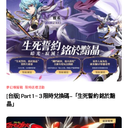
夢幻模擬戰
,
限時送禮活動
[台版] Part 1 ~ 3 限時兌換碼 –「生死誓約 銘於黯
晶」