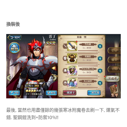
換裝後
最後, 當然也用盡僅餘的幾張寒冰附魔卷去刷一下, 運氣不
錯. 聖鋼鎧洗到+防禦10%!!