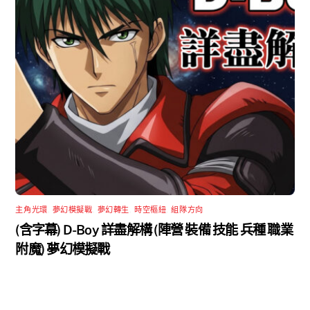
主角光環
,
夢幻模擬戰
,
夢幻轉生
,
時空樞紐
,
組隊方向
(含字幕) D-Boy 詳盡解構 (陣營 裝備 技能 兵種 職業
附魔) 夢幻模擬戰