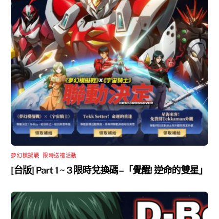
夢幻模擬戰
,
限時送禮活動
[台版] Part 1 ~ 3 限時兌換碼 –「覺醒! 逆命的雙星」