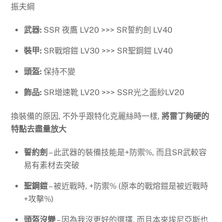
振夫綱
武器:
SSR 夜鷹 LV20 >>> SR誓約劍 LV40
裝甲:
SR戰熔鎧 LV30 >>> SR聖鋼鎧 LV40
頭盔:
保持不變
飾品:
SR增速靴 LV20 >>> SSR光之面紗LV20
換裝備的原因, 不外乎跟特化克麗絲時一樣,
將雷丁夠硬的
特點去盡量放大
誓約劍
– 此武器的裝備技能是+防禦%, 而且SR武較容
易有素材去突破
聖鋼鎧
– 被近戰時, +防禦% (原本的戰熔鎧是被近戰時
+攻擊%)
頭盔沒變
– 因為我沒更好的選擇, 而且本來埃尼亞斯也