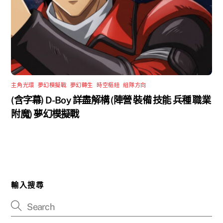
主角光環
,
夢幻模擬戰
,
夢幻轉生
,
時空樞紐
,
組隊方向
(含字幕) D-Boy 詳盡解構 (陣營 裝備 技能 兵種 職業
附魔) 夢幻模擬戰
輸入搜尋