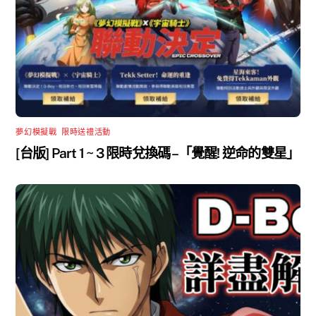
夢幻模擬戰
,
限時送禮活動
[台版] Part 1 ~ 3 限時兌換碼 –「覺醒! 逆命的雙星」