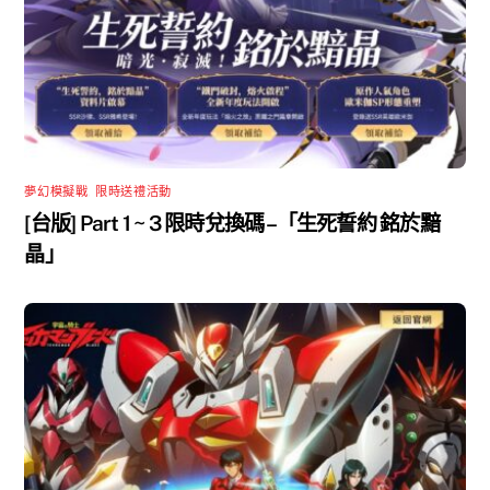
夢幻模擬戰
,
限時送禮活動
[台版] Part 1 ~ 3 限時兌換碼 –「生死誓約 銘於黯
晶」