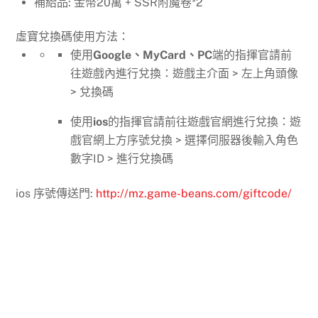
補給品: 金幣20萬 + SSR附魔卷*2
虛寶兌換碼使用方法：
使用
Google、MyCard、PC
端的指揮官請前
往遊戲內進行兌換：遊戲主介面 > 左上角頭像
> 兌換碼
使用
ios
的指揮官請前往遊戲官網進行兌換：遊
戲官網上方序號兌換 > 選擇伺服器後輸入角色
數字ID > 進行兌換碼
ios 序號傳送門:
http://mz.game-beans.com/giftcode/