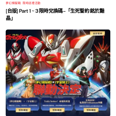
夢幻模擬戰
,
限時送禮活動
[台版] Part 1 ~ 3 限時兌換碼 –「生死誓約 銘於黯
晶」