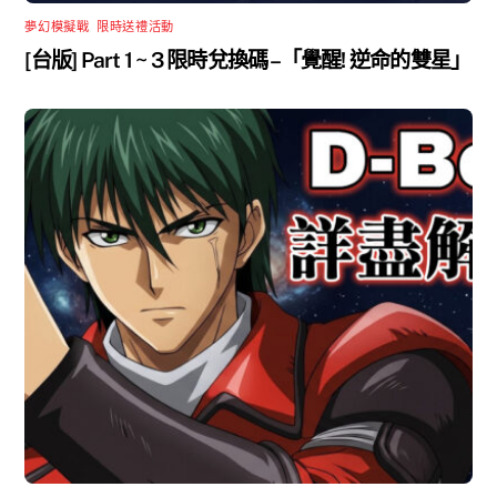
夢幻模擬戰
,
限時送禮活動
[台版] Part 1 ~ 3 限時兌換碼 –「覺醒! 逆命的雙星」