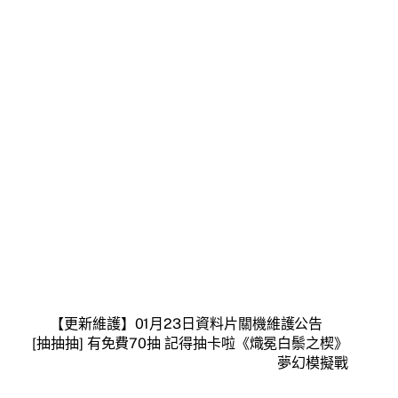
【更新維護】01月23日資料片關機維護公告
[抽抽抽] 有免費70抽 記得抽卡啦《熾冕白鬃之楔》
夢幻模擬戰