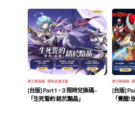
夢幻模擬戰
,
限時送禮活動
夢幻模擬戰
,
[台版] Part 1 ~ 3 限時兌換碼 –
[台版] Pa
「生死誓約 銘於黯晶」
「覺醒!