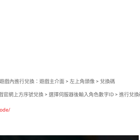
戲內進行兌換：遊戲主介面 > 左上角頭像 > 兌換碼
網上方序號兌換 > 選擇伺服器後輸入角色數字ID > 進行兌換
code/