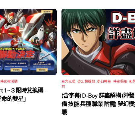
限時送禮活動
主角光環
,
夢幻模擬戰
,
夢幻轉生
,
時空樞紐
,
組
向
rt 1 ~ 3 限時兌換碼 –
(含字幕) D-Boy 詳盡解構 (陣營
 逆命的雙星」
備 技能 兵種 職業 附魔) 夢幻
戰