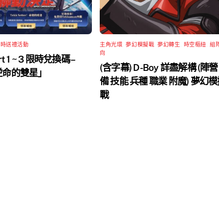
限時送禮活動
主角光環
,
夢幻模擬戰
,
夢幻轉生
,
時空樞紐
,
組
向
rt 1 ~ 3 限時兌換碼 –
(含字幕) D-Boy 詳盡解構 (陣營
 逆命的雙星」
備 技能 兵種 職業 附魔) 夢幻
戰