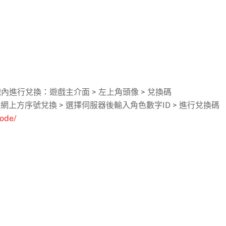
戲內進行兌換：遊戲主介面 > 左上角頭像 > 兌換碼
上方序號兌換 > 選擇伺服器後輸入角色數字ID > 進行兌換碼
code/