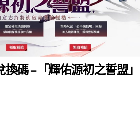
2 限時兌換碼 –「輝佑源初之誓盟」