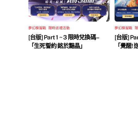
夢幻模擬戰
,
限時送禮活動
夢幻模擬戰
,
[台版] Part 1 ~ 3 限時兌換碼 –
[台版] Pa
「生死誓約 銘於黯晶」
「覺醒!