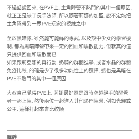
不過話說回來, 在PVE上, 主角陣營不熱門的其中一個原因,
就正正是缺了長手法師, 所以隨著莉娜的加盟, 說不定能把
主角隊帶到一眾PVE玩家的視線之中
至於黑暗隊, 雖然麗可麗絲的專武, 以及殼中少女的學習機
制, 都為黑暗陣營帶來一定的回血和驅散能力, 但就真的僅
只提供回血和驅散而已
如果跟莉亞娜的再行動, 奶騎的群體進擊, 或者水晶的群體
免疫比較, 的確是少了很多功能性上的選擇, 這也是黑暗在
PVE不熱門的其中一個原因
大叔自己覺得PVE上, 莉娜最好還是跟時空超絕手的醒覺
者一起上陣, 然後兩位一起進入其他熱門陣營, 例如光輝或
公主, 這樣打起來會比較順
羈絆