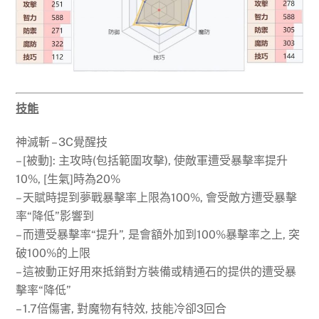
技能
神滅斬 – 3C覺醒技
– [被動]: 主攻時(包括範圍攻擊), 使敵軍遭受暴擊率提升
10%, [生氣]時為20%
– 天賦時提到夢戰暴擊率上限為100%, 會受敵方遭受暴擊
率“降低”影響到
– 而遭受暴擊率“提升”, 是會額外加到100%暴擊率之上, 突
破100%的上限
– 這被動正好用來抵銷對方裝備或精通石的提供的遭受暴
擊率“降低”
– 1.7倍傷害, 對魔物有特效, 技能冷卻3回合