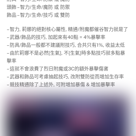
頭飾 – 智力/生命/魔防 或 防禦
飾品 – 智力/生命/技巧 或 雙防
– 智力, 莉娜的絕對核心屬性, 精通/附魔都催谷智力就是了
– 武器/飾品的技巧, 加起來有40點 = 4%暴擊率
– 防具/飾品一般都不建議附技巧, 合共只有1%, 收益太低
– 由於莉娜不是必然[生氣], 不[生氣]時多點技巧就多點暴
擊率
– 這就不會浪費了烈日附魔或3C的額外暴擊傷害
– 武器和飾品可考慮抽起技巧, 改附雙防從而增加生存率
– 競技精通除了上述外, 可附增加暴傷 & 增加暴擊率