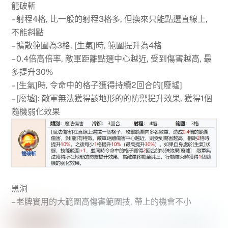
龍破斬
– 射程4格, 比一般的射程3格多, 但換來只能點選直線上,
不能斜點
– 擴散範圍為3格, [生氣]時, 範圍提升為4格
– 0.4倍高倍率, 敵軍距離點選中心越近, 受到傷害越高, 最
多提升30%
– [生氣]時, 令命中的格子獲得持續2回合的[廢墟]
– [廢墟]: 敵軍無法獲得該地形的的防禦提升效果, 獲得1個
隨機弱化效果
黑洞
– 老牌實用的大範圍高傷害範圍技, 帶上的機會不小