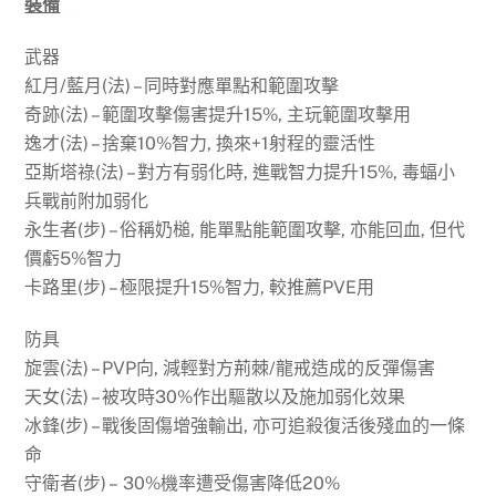
裝備
武器
紅月/藍月(法) – 同時對應單點和範圍攻擊
奇跡(法) – 範圍攻擊傷害提升15%, 主玩範圍攻擊用
逸才(法) – 捨棄10%智力, 換來+1射程的靈活性
亞斯塔祿(法) – 對方有弱化時, 進戰智力提升15%, 毒蝠小
兵戰前附加弱化
永生者(步) – 俗稱奶槌, 能單點能範圍攻擊, 亦能回血, 但代
價虧5%智力
卡路里(步) – 極限提升15%智力, 較推薦PVE用
防具
旋雲(法) – PVP向, 減輕對方荊棘/龍戒造成的反彈傷害
天女(法) – 被攻時30%作出驅散以及施加弱化效果
冰鋒(步) – 戰後固傷增強輸出, 亦可追殺復活後殘血的一條
命
守衛者(步) – 30%機率遭受傷害降低20%