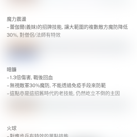
魔力震盪
– 蕾伽爾(義妹)的招牌技能, 讓大範圍的複數敵方魔防降低
30%, 對僧侶/法師有特效
暗鐮
– 1.3倍傷害, 戰後回血
– 無視敵軍30%魔防, 不能透過免疫手段來防範
– 這點亦是這招舊時代的老技能, 仍然屹立不倒的主因
火球
– 對應步兵有特效的單點技能