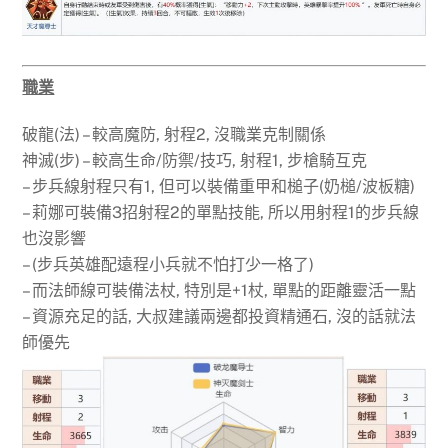
職業
破龍(法) – 較高魔防, 射程2, 沒職業克制關係
神滅(步) – 較高生命/防禦/技巧, 射程1, 步槍騎互克
– 步兵線射程只有1, 但可以裝備重甲和槌子(奶槌/波板糖)
– 莉娜可裝備3招射程2的單點技能, 所以用射程1的步兵線
也沒影響
– (步兵英雄配遠程小兵就不怕打少一格了)
– 而法師線可裝備法杖, 特別是+1杖, 單點的距離靈活一點
– 資源充足的話, 大叔建議兩邊都投資精通石, 沒的話就法
師優先