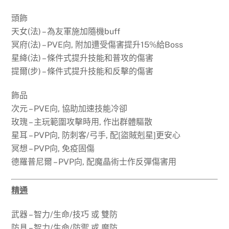
頭飾
天女(法) – 為友軍施加隨機buff
冥府(法) – PVE向, 附加遭受傷害提升15%給Boss
星絳(法) – 條件式提升技能和普攻的傷害
提爾(步) – 條件式提升技能和反擊的傷害
飾品
次元 – PVE向, 協助加速技能冷卻
玫瑰 – 主玩範圍攻擊時用, 作出群體驅散
星耳 – PVP向, 防刺客/弓手, 配[盜賊剋星]更安心
冥想 – PVP向, 免疫固傷
德羅普尼爾 – PVP向, 配魔晶術士作反彈傷害用
精通
武器 – 智力/生命/技巧 或 雙防
防具 – 智力/生命/防禦 或 魔防