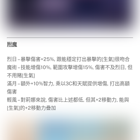
附魔
烈日 – 暴擊傷害+25%, 跟能穩定打出暴擊的[生氣]很吻合
魔術 – 技能增傷10%, 範圍攻擊增傷15%, 傷害不及烈日, 但
不用賭[生氣]
滿月 – 額外+10%智力, 乘以3C和天賦提供增傷, 打出高額
傷害
輕風 – 對莉娜來說, 傷害比上述都低, 但其+2移動力, 能與
[生氣]的+2移動力疊加