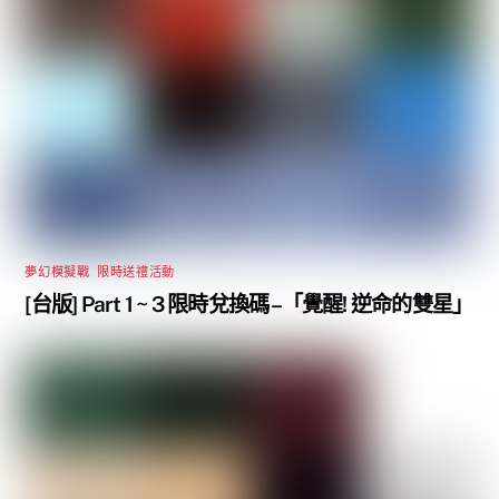
夢幻模擬戰
,
限時送禮活動
[台版] Part 1 ~ 3 限時兌換碼 –「覺醒! 逆命的雙星」