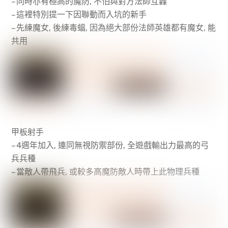
– 同時亦有極高的魔防, 不怕與對方法師互轟
– 這裡特別提一下因聯動而入坑的新手
– 先練魔女, 後練毒蝠, 因為絕大部份法師英雄都有魔女, 能
共用
甲板射手
– 4週年加入, 連同無視防禦部份, 全遊戲輸出力最高的弓
兵兵種
– 當敵人帶飛兵, 或較多高魔防敵人時帶上此物理兵種