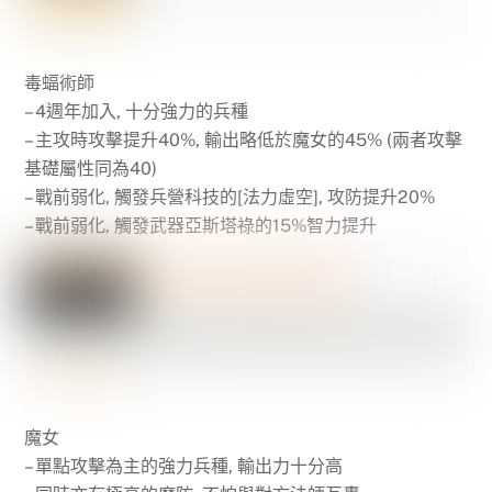
毒蝠術師
– 4週年加入, 十分強力的兵種
– 主攻時攻擊提升40%, 輸出略低於魔女的45% (兩者攻擊
基礎屬性同為40)
– 戰前弱化, 觸發兵營科技的[法力虛空], 攻防提升20%
– 戰前弱化, 觸發武器亞斯塔祿的15%智力提升
魔女
– 單點攻擊為主的強力兵種, 輸出力十分高