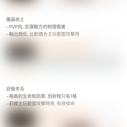
魔晶術士
– PVP向, 反彈敵方的物理傷害
– 輸出頗低, 比較適合主玩範圍攻擊用
近衛步兵
– 極高的生命和防禦. 但射程只有1格
– 莉娜主玩範圍攻擊時用, 有效保命