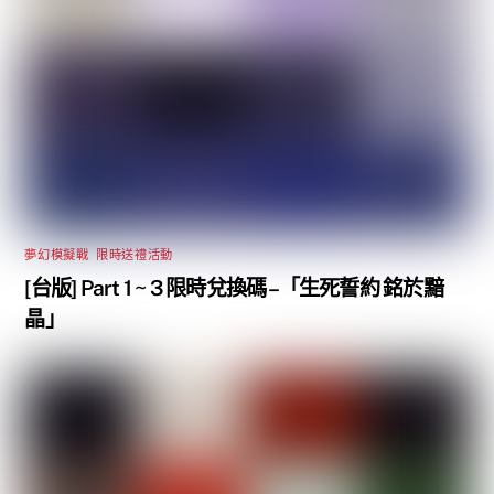
夢幻模擬戰
,
限時送禮活動
[台版] Part 1 ~ 3 限時兌換碼 –「生死誓約 銘於黯
晶」