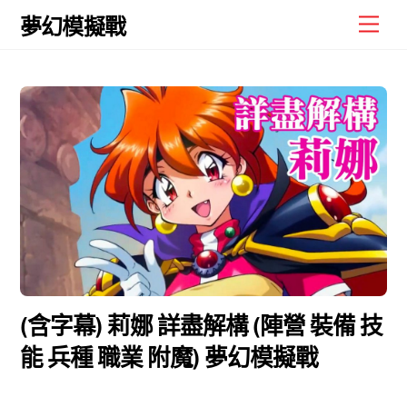
Skip
Men
夢幻模擬戰
to
content
(含字幕) 莉娜 詳盡解構 (陣營 裝備 技
能 兵種 職業 附魔) 夢幻模擬戰