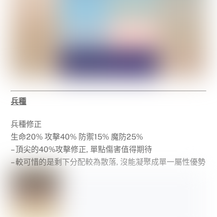
兵種
兵種修正
生命20% 攻擊40% 防禦15% 魔防25%
– 頂尖的40%攻擊修正, 單點傷害值得期待
– 較可惜的是剩下分配較為散落, 沒能凝聚成單一屬性優勢