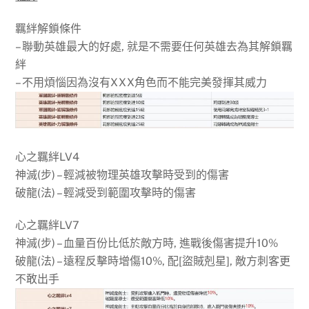
羈絆解鎖條件
– 聯動英雄最大的好處, 就是不需要任何英雄去為其解鎖羈
絆
– 不用煩惱因為沒有XXX角色而不能完美發揮其威力
心之羈絆LV4
神滅(步) – 輕減被物理英雄攻擊時受到的傷害
破龍(法) – 輕減受到範圍攻擊時的傷害
心之羈絆LV7
神滅(步) – 血量百份比低於敵方時, 進戰後傷害提升10%
破龍(法) – 遠程反擊時增傷10%, 配[盜賊剋星], 敵方刺客更
不敢出手