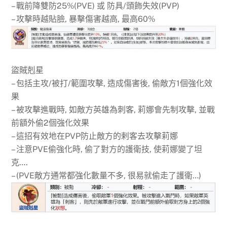
– 戰前降雙防25%(PVE) 或 防具/頭飾失效(PVP)
– 攻擊時越貼臉, 暴擊傷害越高, 最高60%
盜賊剋星
– 包括主攻/被打/範圍攻擊, 造成傷害後, 偷敵方1個強化效
果
– 被攻擊進戰時, 如敵方英雄為刺客, 莉娜會先制攻擊, 並戰
前額外偷2個強化效果
– 這招有效地在PVP防止敵方的剌客去攻擊莉娜
– 注意PVE偷強化時, 偷了對方的護衛技, 使莉娜變了坦
克….
– (PVE敵方通常都強化數量不多, 很易就偷走了護衛…)