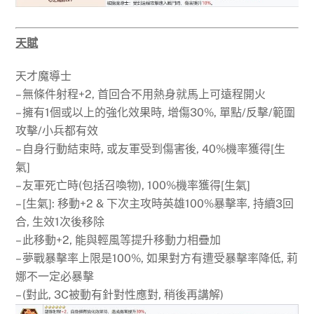
天賦
天才魔導士
– 無條件射程+2, 首回合不用熱身就馬上可遠程開火
– 擁有1個或以上的強化效果時, 增傷30%, 單點/反擊/範圍
攻擊/小兵都有效
– 自身行動結束時, 或友軍受到傷害後, 40%機率獲得[生
氣]
– 友軍死亡時(包括召喚物), 100%機率獲得[生氣]
– [生氣]: 移動+2 & 下次主攻時英雄100%暴擊率, 持續3回
合, 生效1次後移除
– 此移動+2, 能與輕風等提升移動力相疊加
– 夢戰暴擊率上限是100%, 如果對方有遭受暴擊率降低, 莉
娜不一定必暴擊
– (對此, 3C被動有針對性應對, 稍後再講解)