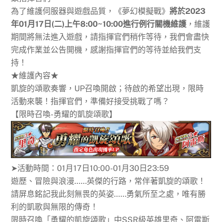
為了維護伺服器與遊戲品質，《夢幻模擬戰》
將於2023
年01月17日(二)上午8:00~10:00進行例行關機維護
，維護
期間將無法進入遊戲，請指揮官們稍作等待，我們會盡快
完成作業並公告開機，感謝指揮官們的等待並給我們支
持！
★維護內容★
凱旋的頌歌奏響，UP召喚開啟；待啟的希望出現，限時
活動來襲！指揮官們，準備好接受挑戰了嗎？
【限時召喚-勇耀的凱旋頌歌】
➤活動時間：01月17日10:00-01月30日23:59
遊歷、冒險與浪漫……英傑的行路，常伴著凱旋的頌歌！
請屏息銘記我此刻無畏的英姿……勇氣所至之處，唯有勝
利的凱歌與無限的傳奇！
限時召喚「勇耀的凱旋頌歌」中SSR級英雄里奇、阿雷斯