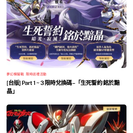
夢幻模擬戰
,
限時送禮活動
[台版] Part 1 ~ 3 限時兌換碼 –「生死誓約 銘於黯
晶」