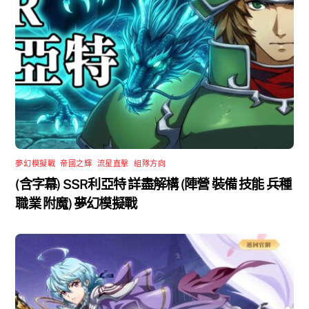
夢幻模擬戰
,
帝國之輝
,
流星直擊
,
組隊方向
(含字幕) SSR利亞特 詳盡解構 (陣營 裝備 技能 兵種
職業 附魔) 夢幻模擬戰