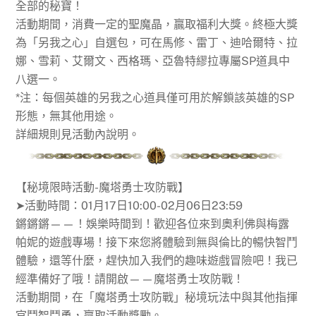
全部的秘寶！
活動期間，消費一定的聖魔晶，贏取福利大獎。終極大獎
為「另我之心」自選包，可在馬修、雷丁、迪哈爾特、拉
娜、雪莉、艾爾文、西格瑪、亞魯特繆拉專屬SP道具中
八選一。
*注：每個英雄的另我之心道具僅可用於解鎖該英雄的SP
形態，無其他用途。
詳細規則見活動內說明。
【秘境限時活動-魔塔勇士攻防戰】
➤活動時間：01月17日10:00-02月06日23:59
鏘鏘鏘——！娛樂時間到！歡迎各位來到奧利佛與梅露
帕妮的遊戲專場！接下來您將體驗到無與倫比的暢快智鬥
體驗，還等什麼，趕快加入我們的趣味遊戲冒險吧！我已
經準備好了哦！請開啟——魔塔勇士攻防戰！
活動期間，在「魔塔勇士攻防戰」秘境玩法中與其他指揮
官鬥智鬥勇，贏取活動獎勵。