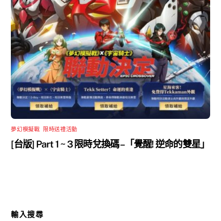
夢幻模擬戰
,
限時送禮活動
[台版] Part 1 ~ 3 限時兌換碼 –「覺醒! 逆命的雙星」
輸入搜尋