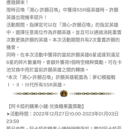
應徵歸來！
限時召喚「溯心·許願召喚」中獲得SSR級英雄時，許願
英雄出現機率提升！
活動期間，指揮官可以在「溯心•許願召喚」的指定英雄
中，選擇任意兩位作為許願英雄，並且可以通過消耗重置
次數更換許願的英雄。本次活動期間共有2次重置許願的
機會。
同時，在本次活動中獲得的當前許願英雄6星或達到滿足
6星的碎片數量時，會額外獲得1個時空精粹獎勵，可在卡
池兌換中用於當前許願英雄之間的轉換。
*本次「溯心•許願召喚」許願英雄範圍為：夢幻模擬戰
Ⅰ、Ⅱ、Ⅲ代所有SSR英雄。
【阿卡婭的糖果小鋪-兌換糖果贏獎勵】
➤活動時間：2022年12月27日10:00-2023年01月03日
23:59
節日來臨，阿卡婭的糖果小鋪悄悄開張啦！聽說阿卡婭最