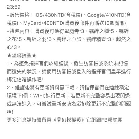
23:59
–販售價格：iOS/430NTD(含稅價)、Google/410NTD(含
稅價)、MyCard/400NTD(購買後郵件再贈送10聖魔晶)
–禮包內容：購買後可獲得聖魔券*3、羈絆之種*5、羈絆
之花*5、羈絆之羽*5、羈絆之心*5、羈絆精靈*3、超然之
心*3。
★溫馨提醒★
1、為避免指揮官們於維護後，發生訪客帳號系統未記憶
而遺失的狀況，請使用訪客帳號登入的指揮官們盡早進行
綁定信箱操作喔!
2、維護後將有更新資料需下載，請指揮官們在連線穩定
環境下(例：WIFI)進行更新；若更新不完整容易出現閃退
或無法進入，可嘗試重新安裝遊戲排除更新不完整的問題
唷!
更多消息請持續留意《夢幻模擬戰》官網跟FB粉絲團