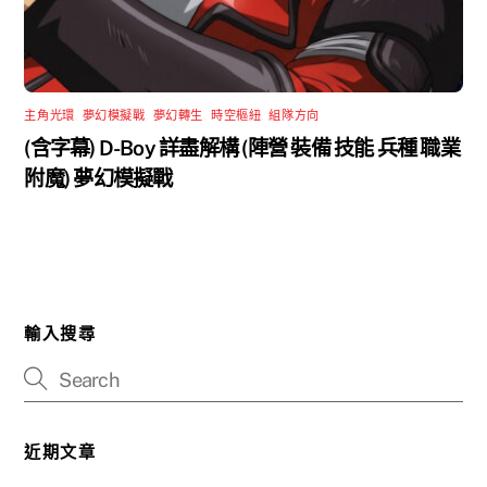
主角光環
,
夢幻模擬戰
,
夢幻轉生
,
時空樞紐
,
組隊方向
(含字幕) D-Boy 詳盡解構 (陣營 裝備 技能 兵種 職業
附魔) 夢幻模擬戰
輸入搜尋
近期文章