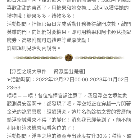
喜歡甜甜的東西了，用糖果和她交換……就可以獲得她的
禮物哦！糖果多多，禮物多多！
活動期間，指揮官每日完成活動任務獲得敲門次數，敲開
英雄的門，向她們討要糖果，即可用糖果和阿卡婭兌換聖
魔券、高級附魔可選禮包等豐厚獎勵！
詳細規則見活動內說明。
【浮空之境大事件！-資源產出提速】
➤活動時間：2022年12月27日00:00-2023年01月02日
23:59
喂喂——喂！各位指揮官請注意了，我是浮空之境氣象
觀測員安潔莉卡！都發現了吧，浮空城正在穿越一片閃著
金光的詭異雲層！經過研究，這片名為餘裕之雲的雲層能
給浮空城帶來不得了的變化！消息我已經帶到了，能不能
利用好這次機會就看各位的了！
活動期間，浮空之境的資源產出速度提升30%；種植、礦