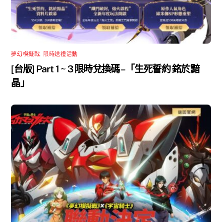
夢幻模擬戰
,
限時送禮活動
[台版] Part 1 ~ 3 限時兌換碼 –「生死誓約 銘於黯
晶」