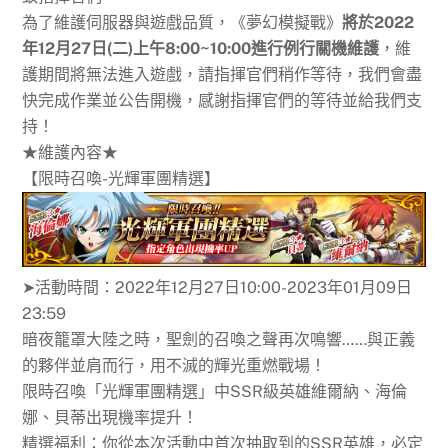
為了維護伺服器與遊戲品質，《夢幻模擬戰》
將於2022
年12月27日(二)上午8:00~10:00進行例行關機維護
，維
護期間將無法進入遊戲，請指揮官們稍作等待，我們會盡
快完成作業並公告開機，感謝指揮官們的等待並給我們支
持！
★維護內容★
【限時召喚-光輝軍團精選】
➤活動時間：2022年12月27日10:00-2023年01月09日
23:59
暗夜籠罩大陸之時，聖劍的召喚之聲再次鳴響……與正義
的夥伴並肩而行，用不滅的輝光重燃戰場！
限時召喚「光輝軍團精選」中SSR級英雄維爾納、海倫
娜、貝蒂出現機率提升！
精選福利：你從本次活動中首次抽取到的SSR英雄，必定