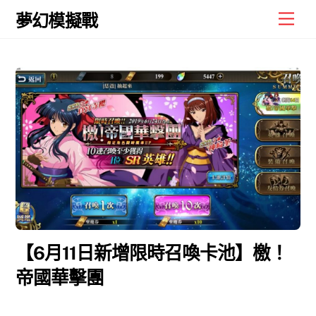
Skip
Men
夢幻模擬戰
to
content
【6月11日新增限時召喚卡池】檄！
帝國華擊團