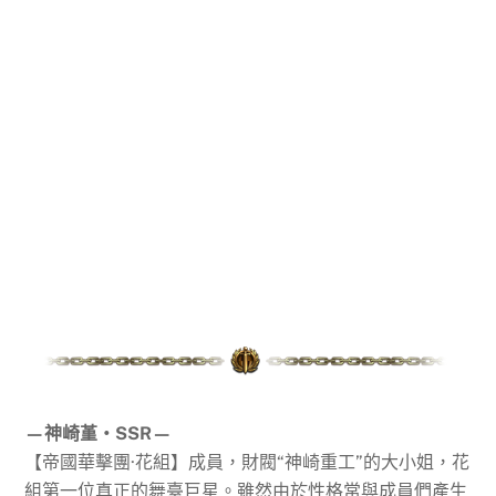
—神崎堇‧SSR—
【帝國華擊團·花組】成員，財閥“神崎重工”的大小姐，花
組第一位真正的舞臺巨星。雖然由於性格常與成員們產生