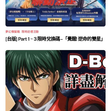
夢幻模擬戰
,
限時送禮活動
[台版] Part 1 ~ 3 限時兌換碼 –「覺醒! 逆命的雙星」