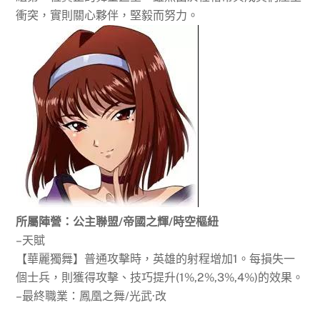
衝突，實則關心夥伴，堅毅而努力。
所屬陣營：公主聯盟
/帝國之輝/時空樞紐
–天賦
【華麗獨舞】普通攻擊時，英雄的射程增加1。每損失一
個士兵，則獲得攻擊、技巧提升(1%,2%,3%,4%)的效果。
–最終職業：鳳凰之舞/光武·改