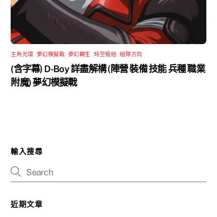
主角光環
,
夢幻模擬戰
,
夢幻轉生
,
時空樞紐
,
組隊方向
(含字幕) D-Boy 詳盡解構 (陣營 裝備 技能 兵種 職業
附魔) 夢幻模擬戰
輸入搜尋
近期文章