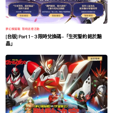
夢幻模擬戰
,
限時送禮活動
[台版] Part 1 ~ 3 限時兌換碼 –「生死誓約 銘於黯
晶」