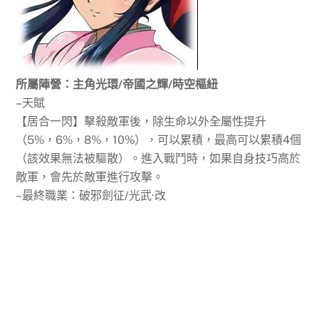
所屬陣營：主角光環/帝國之輝/時空樞紐
–天賦
【居合一閃】擊殺敵軍後，除生命以外全屬性提升
（5%，6%，8%，10%），可以累積，最高可以累積4個
（該效果無法被驅散）。進入戰鬥時，如果自身技巧高於
敵軍，會先於敵軍進行攻擊。
–最終職業：破邪劍征/光武·改