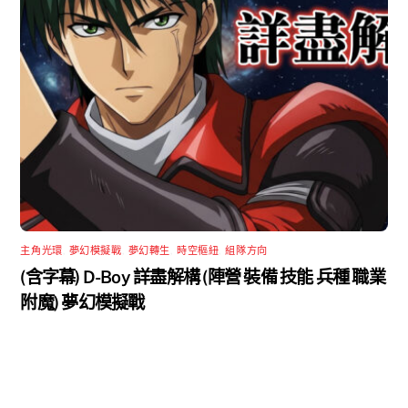
主角光環
,
夢幻模擬戰
,
夢幻轉生
,
時空樞紐
,
組隊方向
(含字幕) D-Boy 詳盡解構 (陣營 裝備 技能 兵種 職業
附魔) 夢幻模擬戰