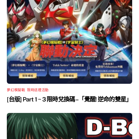
夢幻模擬戰
,
限時送禮活動
[台版] Part 1 ~ 3 限時兌換碼 –「覺醒! 逆命的雙星」