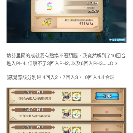
這芬里爾的成就我有點摸不著頭腦，我竟然解到了10回合
進入PH4, 但解不了3回入PH2, 以及6回入PH3……Orz
(感覺應該分別是 4回入2，7回入3，10回入4才合理