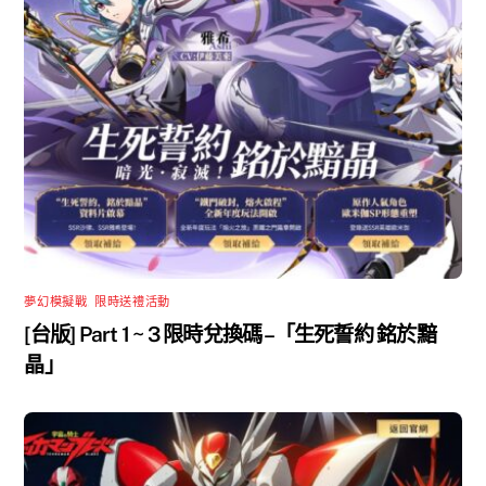
夢幻模擬戰
,
限時送禮活動
[台版] Part 1 ~ 3 限時兌換碼 –「生死誓約 銘於黯
晶」