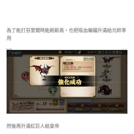
為了能打芬里爾時能刷新高，也把吸血蝙蝠升滿給元帥享
用
然後再升滿紅巨人給皇帝