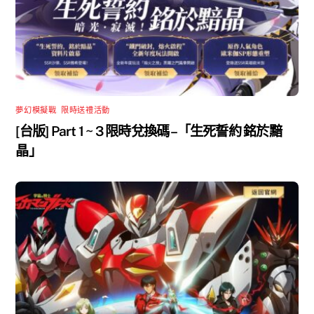
夢幻模擬戰
,
限時送禮活動
[台版] Part 1 ~ 3 限時兌換碼 –「生死誓約 銘於黯
晶」