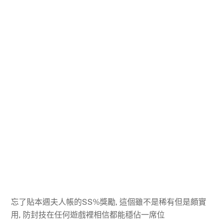
忘了貼本週夫人帳的SS%獎勵, 這個雖不是稀有但是頗實
用, 防封技在任何遊戲裡相信都能穩佔一席位