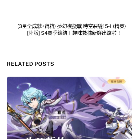
(3星全成就+寶箱) 夢幻模擬戰 時空裂縫15-1 (精英)
[陸版] S4賽季總結丨趣味數據新鮮出爐啦！
RELATED POSTS