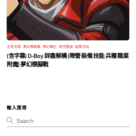
主角光環
,
夢幻模擬戰
,
夢幻轉生
,
時空樞紐
,
組隊方向
(含字幕) D-Boy 詳盡解構 (陣營 裝備 技能 兵種 職業
附魔) 夢幻模擬戰
輸入搜尋