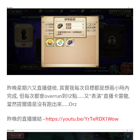
昨晚星期六又直播健檢, 其實我每次目標都是想兩小時內
完成, 但每次都會overrun到12點…..又“表演”直播卡雷龍,
當然提爾還是沒有跑出來…..Orz
昨晚的直播連結 –
https://youtu.be/YrTeRDX1Wow