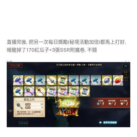
直播完後, 把另一次每日獎勵(秘境活動加倍)都馬上打好,
暗龍掉了170紅瓜子+3張SSR附魔卷, 不錯