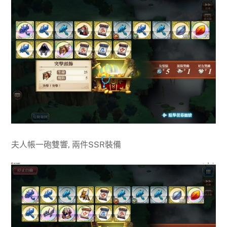
夫人帳一砲雙響, 兩件SSR裝備