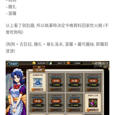
– 狗狗
– 雞扎
– 菠蘿
以上看了就肚餓, 所以執筆時決定今晚買料回家吃火鍋 (不
會吃狗啦)
(狗狗 = 古巨拉, 雞扎 = 基扎洛夫, 菠蘿 = 麗可麗絲, 即蘿莉
波波)