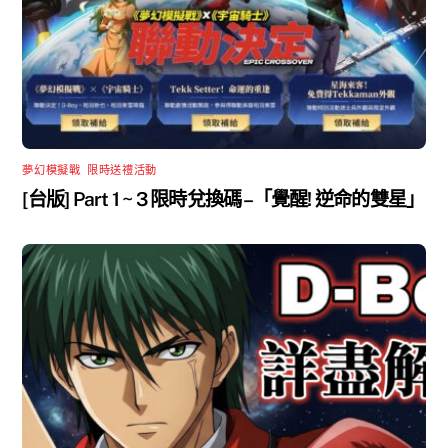
夢幻模擬戰
,
限時送禮活動
[台版] Part 1 ~ 3 限時兌換碼 –「覺醒! 逆命的雙星」