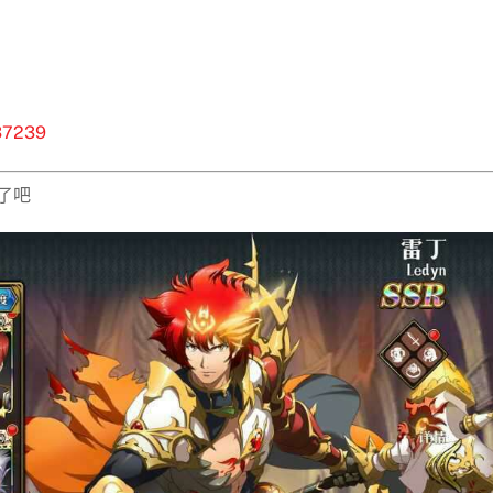
837239
了吧