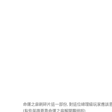
命運之扉刷碎片這一部份, 對這位總理級玩家應該意義
(有些英雄要靠命運之扉解開羈絆啦)