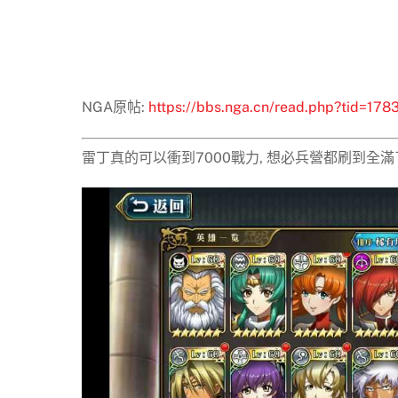
NGA原帖:
https://bbs.nga.cn/read.php?tid=17
雷丁真的可以衝到7000戰力, 想必兵營都刷到全滿