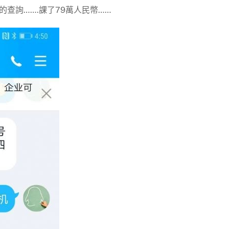
的查詢…….課了79萬人民幣……