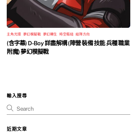
主角光環
,
夢幻模擬戰
,
夢幻轉生
,
時空樞紐
,
組隊方向
(含字幕) D-Boy 詳盡解構 (陣營 裝備 技能 兵種 職業
附魔) 夢幻模擬戰
輸入搜尋
近期文章