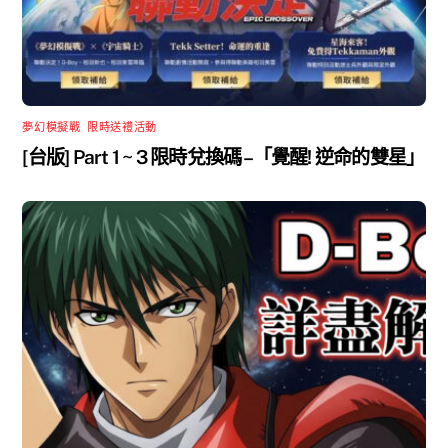
夢幻模擬戰
,
限時送禮活動
[台版] Part 1 ~ 3 限時兌換碼 –「覺醒! 逆命的雙星」