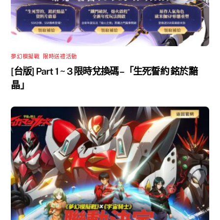
夢幻模擬戰
,
限時送禮活動
[台版] Part 1 ~ 3 限時兌換碼 –「生死誓約 銘於黯
晶」