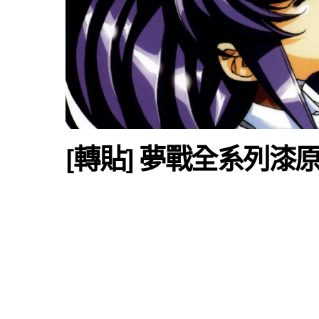
[轉貼] 夢戰全系列漆原