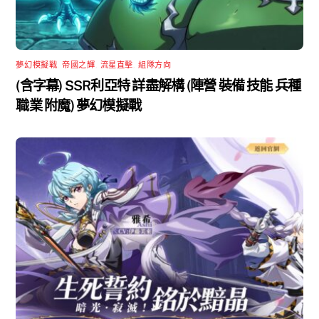
夢幻模擬戰
,
帝國之輝
,
流星直擊
,
組隊方向
(含字幕) SSR利亞特 詳盡解構 (陣營 裝備 技能 兵種
職業 附魔) 夢幻模擬戰