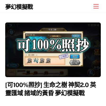
Skip
Men
夢幻模擬戰
to
content
[可100%照抄] 生命之樹 神契2.0 英
靈匯域 諸域的黃昏 夢幻模擬戰