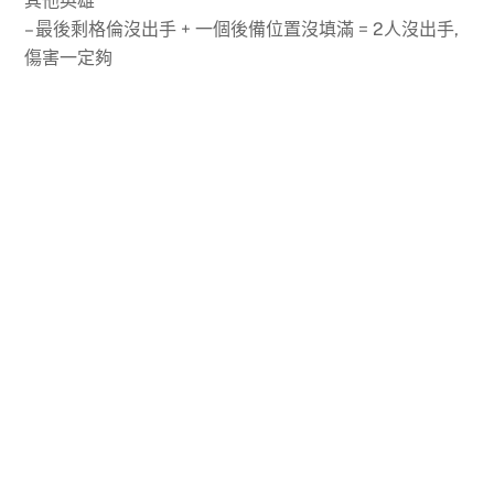
其他英雄
– 最後剩格倫沒出手 + 一個後備位置沒填滿 = 2人沒出手,
傷害一定夠