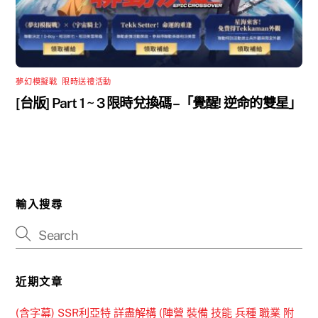
夢幻模擬戰
,
限時送禮活動
[台版] Part 1 ~ 3 限時兌換碼 –「覺醒! 逆命的雙星」
輸入搜尋
近期文章
(含字幕) SSR利亞特 詳盡解構 (陣營 裝備 技能 兵種 職業 附