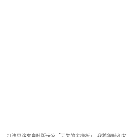
打法思路來自陸版玩家「丟失的主機板」, 我將銀時和女