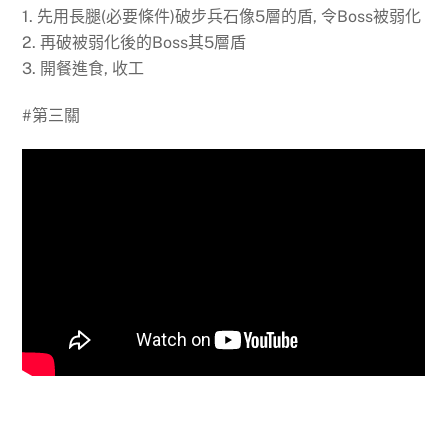
1. 先用長腿(必要條件)破步兵石像5層的盾, 令Boss被弱化
2. 再破被弱化後的Boss其5層盾
3. 開餐進食, 收工
#第三關