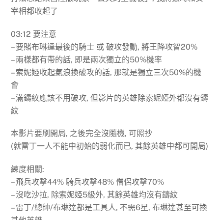
宰相都收起了
03:12 要注意
– 要賭布琳達最後的騎士 或 破攻發動, 將王降攻智20%
– 兩樣都有帶的話, 即是兩次獨立的50%機率
– 索妮婭收起氣浪換破攻的話, 那就是獨立三次50%的機
會
– 滿鑄紋應該不用破攻, 但影片的英雄除索妮婭外都沒有鑄
紋
本影片要刷開局, 之後完全沒隨機, 可照抄
(就雷丁一人不能中初始的弱化而已, 其餘英雄中都可開局)
練度相關:
– 飛兵攻擊44% 騎兵攻擊48% 僧侶攻擊70%
– 沒吃沙拉, 除索妮婭5級外, 其餘英雄均沒有鑄紋
– 雷丁/總帥/布琳達都是工具人, 不需6星, 布琳達甚至可換