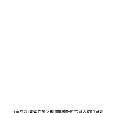
(全成就) 熾冕白鬃之楔 [前瞻關卡] 古恩 & 帕特里夏