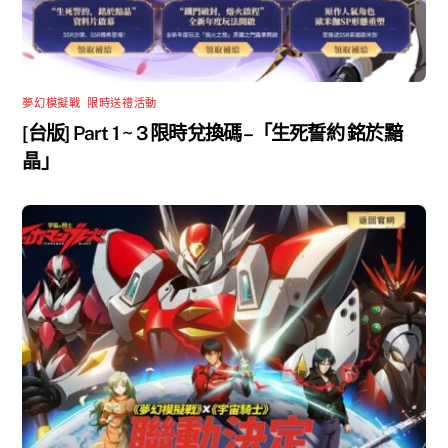
夢幻模擬戰
,
限時送禮活動
[台版] Part 1 ~ 3 限時兌換碼 –「生死誓約 銘於黯
晶」