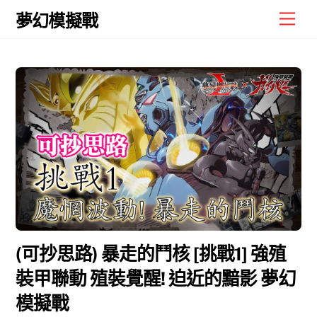
Skip
Men
夢幻模擬戰
to
content
(可抄思路) 暴走的鬥核 [挑戰1] 強殖
裝甲聯動 殖裝覺醒! 迫近的黯影 夢幻
模擬戰