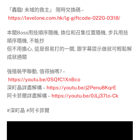
「轟臨! 未域的救主」 限時兌換碼 –
https://levelone.com.hk/lg-giftcode-0220-0318/
本關Boss用技順序隨機, 換位和召集位置隨機, 步兵用技
順序隨機, 不能抄
但不用擔心, 這是很易打的一關, 跟字幕提示做就可輕鬆解
成就通關
強殖裝甲聯動, 值得抽嗎? –
https://youtu.be/0SQfC1XnBco
深町晶詳盡解構 –
https://youtu.be/j2Penu8KqrE
阿卡菲爾詳盡解構 –
https://youtu.be/0JLj37lo-Ck
#深町晶 #阿卡菲爾