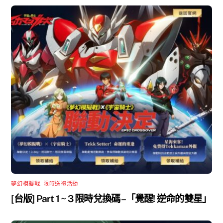
夢幻模擬戰
,
限時送禮活動
[台版] Part 1 ~ 3 限時兌換碼 –「覺醒! 逆命的雙星」