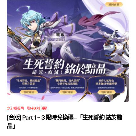
夢幻模擬戰
,
限時送禮活動
[台版] Part 1 ~ 3 限時兌換碼 –「生死誓約 銘於黯
晶」