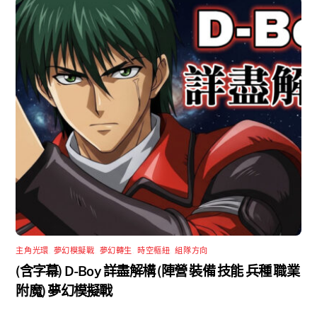
主角光環
,
夢幻模擬戰
,
夢幻轉生
,
時空樞紐
,
組隊方向
(含字幕) D-Boy 詳盡解構 (陣營 裝備 技能 兵種 職業
附魔) 夢幻模擬戰