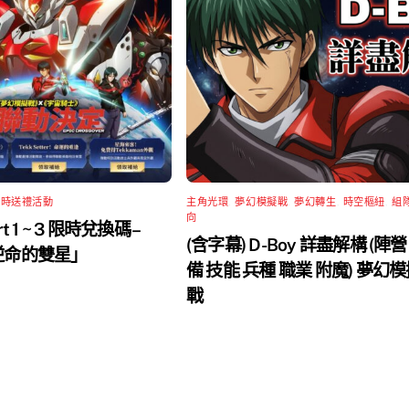
限時送禮活動
主角光環
,
夢幻模擬戰
,
夢幻轉生
,
時空樞紐
,
組
向
rt 1 ~ 3 限時兌換碼 –
(含字幕) D-Boy 詳盡解構 (陣營
 逆命的雙星」
備 技能 兵種 職業 附魔) 夢幻
戰