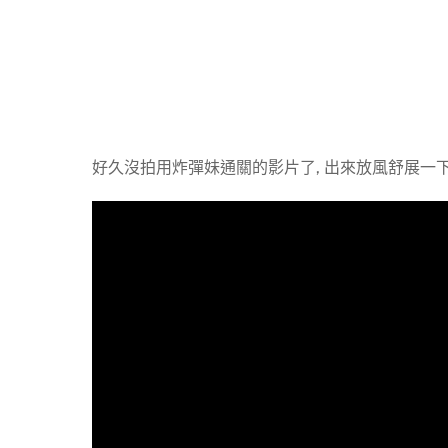
好久沒拍用炸彈妹通關的影片了, 出來放風舒展一