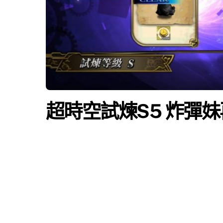
超時空試煉S5 炸彈妹再臨(