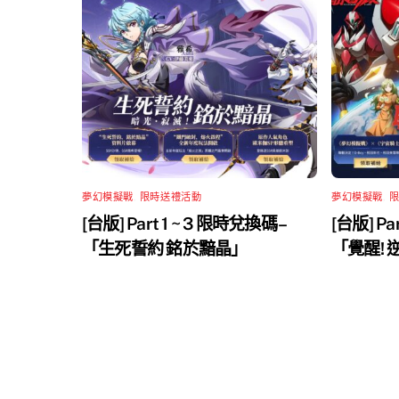
夢幻模擬戰
,
限時送禮活動
夢幻模擬戰
,
[台版] Part 1 ~ 3 限時兌換碼 –
[台版] Pa
「生死誓約 銘於黯晶」
「覺醒!